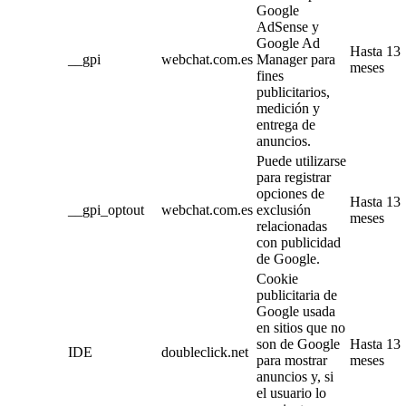
Google
AdSense y
Google Ad
Hasta 13
__gpi
webchat.com.es
Manager para
meses
fines
publicitarios,
medición y
entrega de
anuncios.
Puede utilizarse
para registrar
opciones de
Hasta 13
__gpi_optout
webchat.com.es
exclusión
meses
relacionadas
con publicidad
de Google.
Cookie
publicitaria de
Google usada
en sitios que no
son de Google
Hasta 13
IDE
doubleclick.net
para mostrar
meses
anuncios y, si
el usuario lo