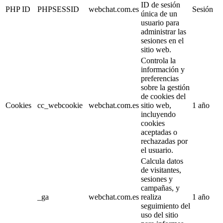
ID de sesión
PHP ID
PHPSESSID
webchat.com.es
Sesión
única de un
usuario para
administrar las
sesiones en el
sitio web.
Controla la
información y
preferencias
sobre la gestión
de cookies del
Cookies
cc_webcookie
webchat.com.es
sitio web,
1 año
incluyendo
cookies
aceptadas o
rechazadas por
el usuario.
Calcula datos
de visitantes,
sesiones y
campañas, y
_ga
webchat.com.es
realiza
1 año
seguimiento del
uso del sitio