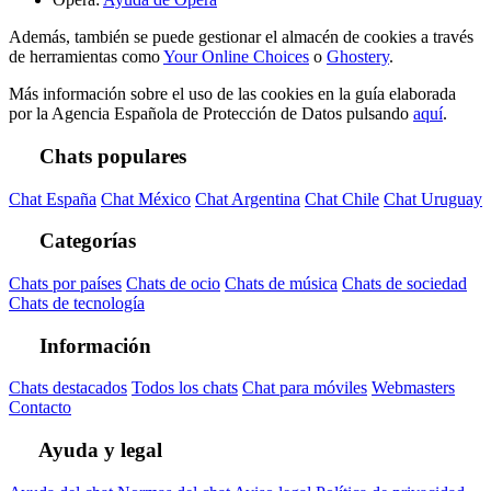
Además, también se puede gestionar el almacén de cookies a través
de herramientas como
Your Online Choices
o
Ghostery
.
Más información sobre el uso de las cookies en la guía elaborada
por la Agencia Española de Protección de Datos pulsando
aquí
.
Chats populares
Chat España
Chat México
Chat Argentina
Chat Chile
Chat Uruguay
Categorías
Chats por países
Chats de ocio
Chats de música
Chats de sociedad
Chats de tecnología
Información
Chats destacados
Todos los chats
Chat para móviles
Webmasters
Contacto
Ayuda y legal