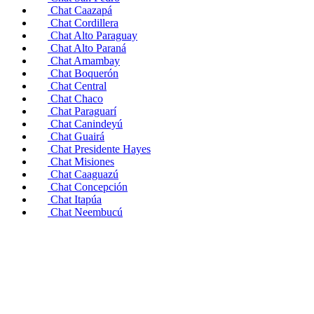
Chat Caazapá
Chat Cordillera
Chat Alto Paraguay
Chat Alto Paraná
Chat Amambay
Chat Boquerón
Chat Central
Chat Chaco
Chat Paraguarí
Chat Canindeyú
Chat Guairá
Chat Presidente Hayes
Chat Misiones
Chat Caaguazú
Chat Concepción
Chat Itapúa
Chat Neembucú