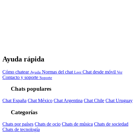
Ayuda rápida
Cómo chatear
Normas del chat
Chat desde móvil
Ayuda
Leer
Ver
Contacto y soporte
Soporte
Chats populares
Chat España
Chat México
Chat Argentina
Chat Chile
Chat Uruguay
Categorías
Chats por países
Chats de ocio
Chats de música
Chats de sociedad
Chats de tecnología