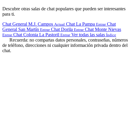
Descubre otras salas de chat populares que pueden ser interesantes
para ti.
Chat General M.J. Campos
Chat La Pampa
Chat
Actual
Entrar
General San Martín
Chat Dorila
Chat Monte Nievas
Entrar
Entrar
Chat Colonia La Pastoril
Ver todas las salas
Entrar
Entrar
Índice
Recuerda: no compartas datos personales, contraseñas, números
de teléfono, direcciones ni cualquier información privada dentro del
chat.