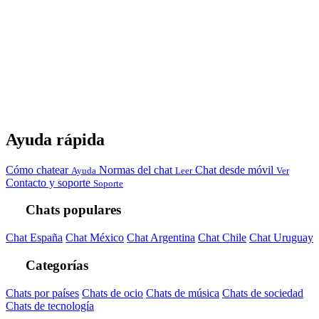
Ayuda rápida
Cómo chatear
Normas del chat
Chat desde móvil
Ayuda
Leer
Ver
Contacto y soporte
Soporte
Chats populares
Chat España
Chat México
Chat Argentina
Chat Chile
Chat Uruguay
Categorías
Chats por países
Chats de ocio
Chats de música
Chats de sociedad
Chats de tecnología