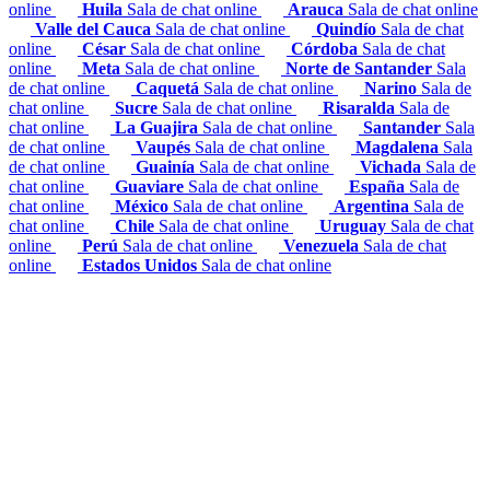
online
Huila
Sala de chat online
Arauca
Sala de chat online
Valle del Cauca
Sala de chat online
Quindío
Sala de chat
online
César
Sala de chat online
Córdoba
Sala de chat
online
Meta
Sala de chat online
Norte de Santander
Sala
de chat online
Caquetá
Sala de chat online
Narino
Sala de
chat online
Sucre
Sala de chat online
Risaralda
Sala de
chat online
La Guajira
Sala de chat online
Santander
Sala
de chat online
Vaupés
Sala de chat online
Magdalena
Sala
de chat online
Guainía
Sala de chat online
Vichada
Sala de
chat online
Guaviare
Sala de chat online
España
Sala de
chat online
México
Sala de chat online
Argentina
Sala de
chat online
Chile
Sala de chat online
Uruguay
Sala de chat
online
Perú
Sala de chat online
Venezuela
Sala de chat
online
Estados Unidos
Sala de chat online