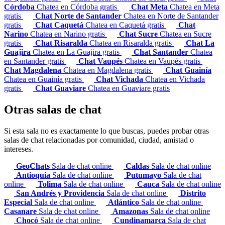
Córdoba
Chatea en Córdoba gratis
Chat Meta
Chatea en Meta
gratis
Chat Norte de Santander
Chatea en Norte de Santander
gratis
Chat Caquetá
Chatea en Caquetá gratis
Chat
Narino
Chatea en Narino gratis
Chat Sucre
Chatea en Sucre
gratis
Chat Risaralda
Chatea en Risaralda gratis
Chat La
Guajira
Chatea en La Guajira gratis
Chat Santander
Chatea
en Santander gratis
Chat Vaupés
Chatea en Vaupés gratis
Chat Magdalena
Chatea en Magdalena gratis
Chat Guainía
Chatea en Guainía gratis
Chat Vichada
Chatea en Vichada
gratis
Chat Guaviare
Chatea en Guaviare gratis
Otras salas de chat
Si esta sala no es exactamente lo que buscas, puedes probar otras
salas de chat relacionadas por comunidad, ciudad, amistad o
intereses.
GeoChats
Sala de chat online
Caldas
Sala de chat online
Antioquia
Sala de chat online
Putumayo
Sala de chat
online
Tolima
Sala de chat online
Cauca
Sala de chat online
San Andrés y Providencia
Sala de chat online
Distrito
Especial
Sala de chat online
Atlántico
Sala de chat online
Casanare
Sala de chat online
Amazonas
Sala de chat online
Chocó
Sala de chat online
Cundinamarca
Sala de chat