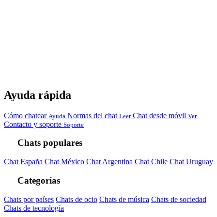
Ayuda rápida
Cómo chatear
Normas del chat
Chat desde móvil
Ayuda
Leer
Ver
Contacto y soporte
Soporte
Chats populares
Chat España
Chat México
Chat Argentina
Chat Chile
Chat Uruguay
Categorías
Chats por países
Chats de ocio
Chats de música
Chats de sociedad
Chats de tecnología