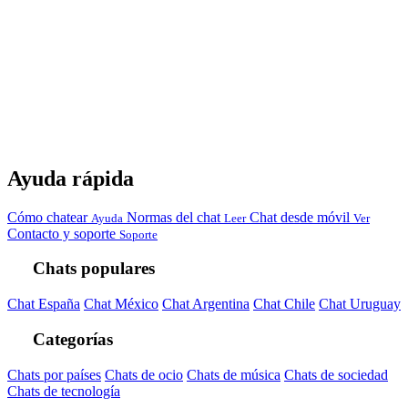
Ayuda rápida
Cómo chatear
Normas del chat
Chat desde móvil
Ayuda
Leer
Ver
Contacto y soporte
Soporte
Chats populares
Chat España
Chat México
Chat Argentina
Chat Chile
Chat Uruguay
Categorías
Chats por países
Chats de ocio
Chats de música
Chats de sociedad
Chats de tecnología