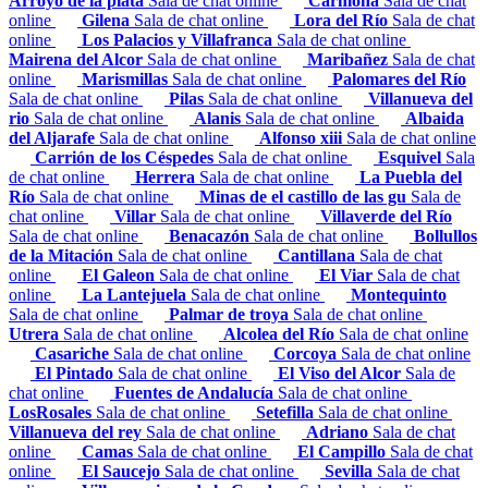
Arroyo de la plata
Sala de chat online
Carmona
Sala de chat
online
Gilena
Sala de chat online
Lora del Río
Sala de chat
online
Los Palacios y Villafranca
Sala de chat online
Mairena del Alcor
Sala de chat online
Maribañez
Sala de chat
online
Marismillas
Sala de chat online
Palomares del Río
Sala de chat online
Pilas
Sala de chat online
Villanueva del
rio
Sala de chat online
Alanis
Sala de chat online
Albaida
del Aljarafe
Sala de chat online
Alfonso xiii
Sala de chat online
Carrión de los Céspedes
Sala de chat online
Esquivel
Sala
de chat online
Herrera
Sala de chat online
La Puebla del
Río
Sala de chat online
Minas de el castillo de las gu
Sala de
chat online
Villar
Sala de chat online
Villaverde del Río
Sala de chat online
Benacazón
Sala de chat online
Bollullos
de la Mitación
Sala de chat online
Cantillana
Sala de chat
online
El Galeon
Sala de chat online
El Viar
Sala de chat
online
La Lantejuela
Sala de chat online
Montequinto
Sala de chat online
Palmar de troya
Sala de chat online
Utrera
Sala de chat online
Alcolea del Río
Sala de chat online
Casariche
Sala de chat online
Corcoya
Sala de chat online
El Pintado
Sala de chat online
El Viso del Alcor
Sala de
chat online
Fuentes de Andalucía
Sala de chat online
LosRosales
Sala de chat online
Setefilla
Sala de chat online
Villanueva del rey
Sala de chat online
Adriano
Sala de chat
online
Camas
Sala de chat online
El Campillo
Sala de chat
online
El Saucejo
Sala de chat online
Sevilla
Sala de chat