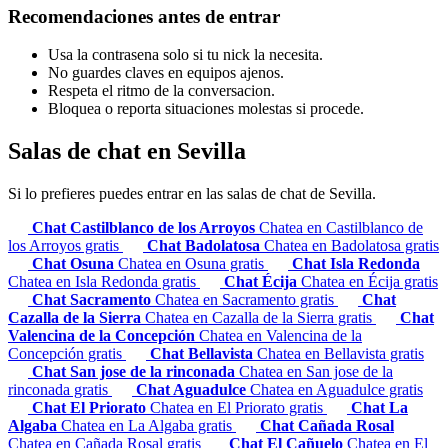
Recomendaciones antes de entrar
Usa la contrasena solo si tu nick la necesita.
No guardes claves en equipos ajenos.
Respeta el ritmo de la conversacion.
Bloquea o reporta situaciones molestas si procede.
Salas de chat en Sevilla
Si lo prefieres puedes entrar en las salas de chat de Sevilla.
Chat Castilblanco de los Arroyos
Chatea en Castilblanco de
los Arroyos gratis
Chat Badolatosa
Chatea en Badolatosa gratis
Chat Osuna
Chatea en Osuna gratis
Chat Isla Redonda
Chatea en Isla Redonda gratis
Chat Écija
Chatea en Écija gratis
Chat Sacramento
Chatea en Sacramento gratis
Chat
Cazalla de la Sierra
Chatea en Cazalla de la Sierra gratis
Chat
Valencina de la Concepción
Chatea en Valencina de la
Concepción gratis
Chat Bellavista
Chatea en Bellavista gratis
Chat San jose de la rinconada
Chatea en San jose de la
rinconada gratis
Chat Aguadulce
Chatea en Aguadulce gratis
Chat El Priorato
Chatea en El Priorato gratis
Chat La
Algaba
Chatea en La Algaba gratis
Chat Cañada Rosal
Chatea en Cañada Rosal gratis
Chat El Cañuelo
Chatea en El