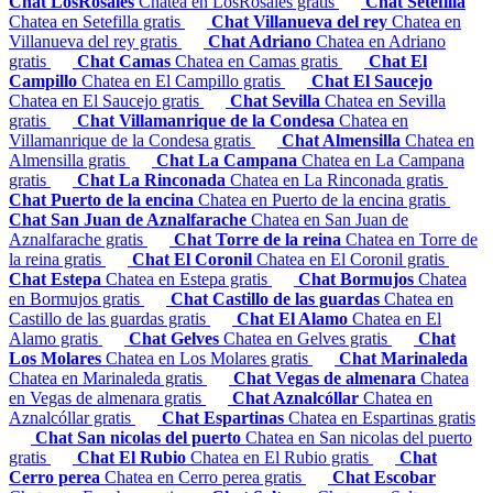
Chat LosRosales
Chatea en LosRosales gratis
Chat Setefilla
Chatea en Setefilla gratis
Chat Villanueva del rey
Chatea en
Villanueva del rey gratis
Chat Adriano
Chatea en Adriano
gratis
Chat Camas
Chatea en Camas gratis
Chat El
Campillo
Chatea en El Campillo gratis
Chat El Saucejo
Chatea en El Saucejo gratis
Chat Sevilla
Chatea en Sevilla
gratis
Chat Villamanrique de la Condesa
Chatea en
Villamanrique de la Condesa gratis
Chat Almensilla
Chatea en
Almensilla gratis
Chat La Campana
Chatea en La Campana
gratis
Chat La Rinconada
Chatea en La Rinconada gratis
Chat Puerto de la encina
Chatea en Puerto de la encina gratis
Chat San Juan de Aznalfarache
Chatea en San Juan de
Aznalfarache gratis
Chat Torre de la reina
Chatea en Torre de
la reina gratis
Chat El Coronil
Chatea en El Coronil gratis
Chat Estepa
Chatea en Estepa gratis
Chat Bormujos
Chatea
en Bormujos gratis
Chat Castillo de las guardas
Chatea en
Castillo de las guardas gratis
Chat El Alamo
Chatea en El
Alamo gratis
Chat Gelves
Chatea en Gelves gratis
Chat
Los Molares
Chatea en Los Molares gratis
Chat Marinaleda
Chatea en Marinaleda gratis
Chat Vegas de almenara
Chatea
en Vegas de almenara gratis
Chat Aznalcóllar
Chatea en
Aznalcóllar gratis
Chat Espartinas
Chatea en Espartinas gratis
Chat San nicolas del puerto
Chatea en San nicolas del puerto
gratis
Chat El Rubio
Chatea en El Rubio gratis
Chat
Cerro perea
Chatea en Cerro perea gratis
Chat Escobar