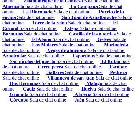
online
Villamanrique de la Condesa
Sala de chat online
Almensilla
Sala de chat online
La Campana
Sala de chat
online
La Rinconada
Sala de chat online
Puerto de la
encina
Sala de chat online
San Juan de Aznalfarache
Sala de
chat online
Torre de la reina
Sala de chat online
El
Coronil
Sala de chat online
Estepa
Sala de chat online
Bormujos
Sala de chat online
Castillo de las guardas
Sala de
chat online
El Alamo
Sala de chat online
Gelves
Sala de
chat online
Los Molares
Sala de chat online
Marinaleda
Sala de chat online
Vegas de almenara
Sala de chat online
Aznalcóllar
Sala de chat online
Espartinas
Sala de chat online
San nicolas del puerto
Sala de chat online
El Rubio
Sala
de chat online
Cerro perea
Sala de chat online
Escobar
Sala de chat online
Saltares
Sala de chat online
Pedrera
Sala de chat online
Villanueva de san juan
Sala de chat online
Dos Hermanas
Sala de chat online
Málaga
Sala de chat
online
Cádiz
Sala de chat online
Huelva
Sala de chat online
Granada
Sala de chat online
Almería
Sala de chat online
Córdoba
Sala de chat online
Jaén
Sala de chat online