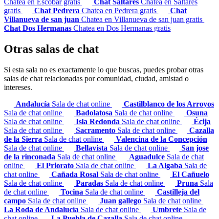
Chatea en Escobar gratis
Chat Saltares
Chatea en Saltares
gratis
Chat Pedrera
Chatea en Pedrera gratis
Chat
Villanueva de san juan
Chatea en Villanueva de san juan gratis
Chat Dos Hermanas
Chatea en Dos Hermanas gratis
Otras salas de chat
Si esta sala no es exactamente lo que buscas, puedes probar otras
salas de chat relacionadas por comunidad, ciudad, amistad o
intereses.
Andalucía
Sala de chat online
Castilblanco de los Arroyos
Sala de chat online
Badolatosa
Sala de chat online
Osuna
Sala de chat online
Isla Redonda
Sala de chat online
Écija
Sala de chat online
Sacramento
Sala de chat online
Cazalla
de la Sierra
Sala de chat online
Valencina de la Concepción
Sala de chat online
Bellavista
Sala de chat online
San jose
de la rinconada
Sala de chat online
Aguadulce
Sala de chat
online
El Priorato
Sala de chat online
La Algaba
Sala de
chat online
Cañada Rosal
Sala de chat online
El Cañuelo
Sala de chat online
Paradas
Sala de chat online
Pruna
Sala
de chat online
Tocina
Sala de chat online
Castilleja del
campo
Sala de chat online
Juan gallego
Sala de chat online
La Roda de Andalucía
Sala de chat online
Umbrete
Sala de
chat online
La Puebla de Cazalla
Sala de chat online