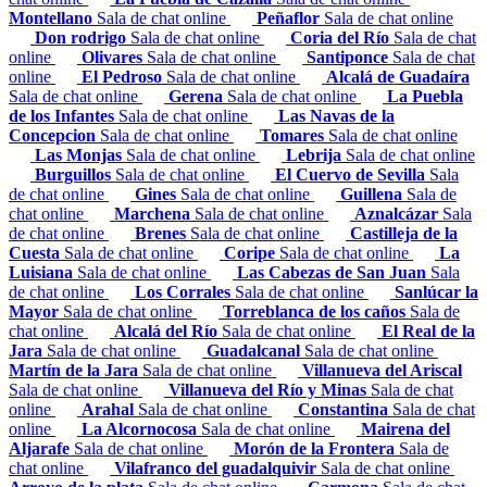
Montellano
Sala de chat online
Peñaflor
Sala de chat online
Don rodrigo
Sala de chat online
Coria del Río
Sala de chat
online
Olivares
Sala de chat online
Santiponce
Sala de chat
online
El Pedroso
Sala de chat online
Alcalá de Guadaíra
Sala de chat online
Gerena
Sala de chat online
La Puebla
de los Infantes
Sala de chat online
Las Navas de la
Concepcion
Sala de chat online
Tomares
Sala de chat online
Las Monjas
Sala de chat online
Lebrija
Sala de chat online
Burguillos
Sala de chat online
El Cuervo de Sevilla
Sala
de chat online
Gines
Sala de chat online
Guillena
Sala de
chat online
Marchena
Sala de chat online
Aznalcázar
Sala
de chat online
Brenes
Sala de chat online
Castilleja de la
Cuesta
Sala de chat online
Coripe
Sala de chat online
La
Luisiana
Sala de chat online
Las Cabezas de San Juan
Sala
de chat online
Los Corrales
Sala de chat online
Sanlúcar la
Mayor
Sala de chat online
Torreblanca de los caños
Sala de
chat online
Alcalá del Río
Sala de chat online
El Real de la
Jara
Sala de chat online
Guadalcanal
Sala de chat online
Martín de la Jara
Sala de chat online
Villanueva del Ariscal
Sala de chat online
Villanueva del Río y Minas
Sala de chat
online
Arahal
Sala de chat online
Constantina
Sala de chat
online
La Alcornocosa
Sala de chat online
Mairena del
Aljarafe
Sala de chat online
Morón de la Frontera
Sala de
chat online
Vilafranco del guadalquivir
Sala de chat online