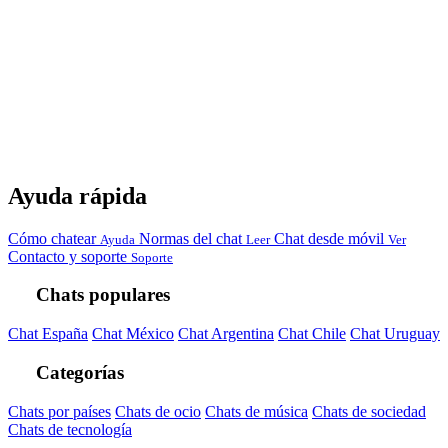
Ayuda rápida
Cómo chatear
Normas del chat
Chat desde móvil
Ayuda
Leer
Ver
Contacto y soporte
Soporte
Chats populares
Chat España
Chat México
Chat Argentina
Chat Chile
Chat Uruguay
Categorías
Chats por países
Chats de ocio
Chats de música
Chats de sociedad
Chats de tecnología