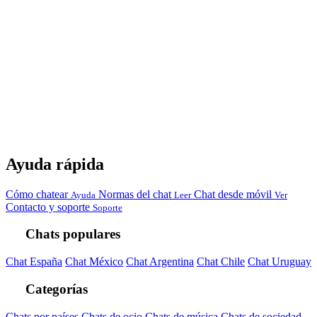
Ayuda rápida
Cómo chatear
Normas del chat
Chat desde móvil
Ayuda
Leer
Ver
Contacto y soporte
Soporte
Chats populares
Chat España
Chat México
Chat Argentina
Chat Chile
Chat Uruguay
Categorías
Chats por países
Chats de ocio
Chats de música
Chats de sociedad