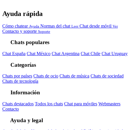
Ayuda rápida
Cómo chatear
Normas del chat
Chat desde móvil
Ayuda
Leer
Ver
Contacto y soporte
Soporte
Chats populares
Chat España
Chat México
Chat Argentina
Chat Chile
Chat Uruguay
Categorías
Chats por países
Chats de ocio
Chats de música
Chats de sociedad
Chats de tecnología
Información
Chats destacados
Todos los chats
Chat para móviles
Webmasters
Contacto
Ayuda y legal