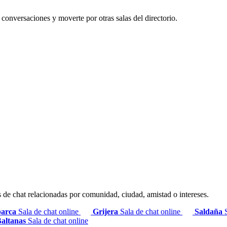
r conversaciones y moverte por otras salas del directorio.
s de chat relacionadas por comunidad, ciudad, amistad o intereses.
arca
Sala de chat online
Grijera
Sala de chat online
Saldaña
altanas
Sala de chat online