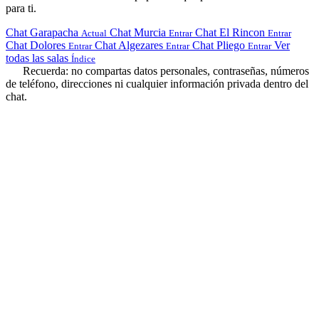
para ti.
Chat Garapacha
Chat Murcia
Chat El Rincon
Actual
Entrar
Entrar
Chat Dolores
Chat Algezares
Chat Pliego
Ver
Entrar
Entrar
Entrar
todas las salas
Índice
Recuerda: no compartas datos personales, contraseñas, números
de teléfono, direcciones ni cualquier información privada dentro del
chat.