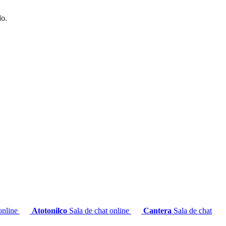
do.
 online
Atotonilco
Sala de chat online
Cantera
Sala de chat