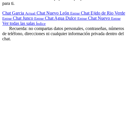
para ti.
Chat Garcia
Chat Nuevo León
Chat Ejido de Rio Verde
Actual
Entrar
Chat Junco
Chat Agua Dulce
Chat Nuevo
Entrar
Entrar
Entrar
Entrar
Ver todas las salas
Índice
Recuerda: no compartas datos personales, contraseñas, números
de teléfono, direcciones ni cualquier información privada dentro del
chat.