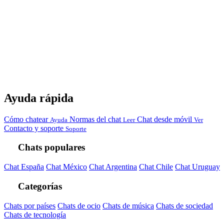
Ayuda rápida
Cómo chatear
Normas del chat
Chat desde móvil
Ayuda
Leer
Ver
Contacto y soporte
Soporte
Chats populares
Chat España
Chat México
Chat Argentina
Chat Chile
Chat Uruguay
Categorías
Chats por países
Chats de ocio
Chats de música
Chats de sociedad
Chats de tecnología