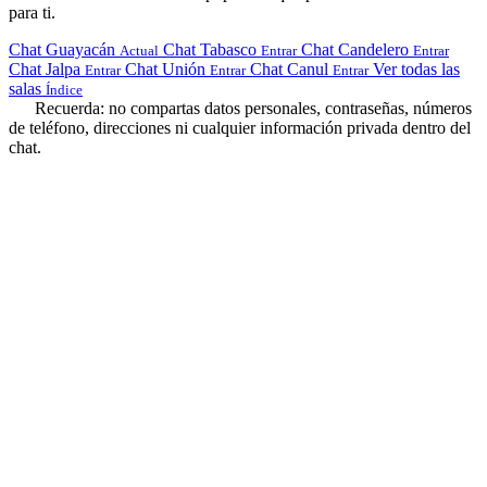
para ti.
Chat Guayacán
Chat Tabasco
Chat Candelero
Actual
Entrar
Entrar
Chat Jalpa
Chat Unión
Chat Canul
Ver todas las
Entrar
Entrar
Entrar
salas
Índice
Recuerda: no compartas datos personales, contraseñas, números
de teléfono, direcciones ni cualquier información privada dentro del
chat.