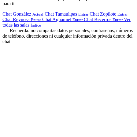
para ti.
Chat González
Chat Tamaulipas
Chat Zopilote
Actual
Entrar
Entrar
Chat Reynosa
Chat Aguamiel
Chat Becerros
Ver
Entrar
Entrar
Entrar
todas las salas
Índice
Recuerda: no compartas datos personales, contraseñas, números
de teléfono, direcciones ni cualquier información privada dentro del
chat.