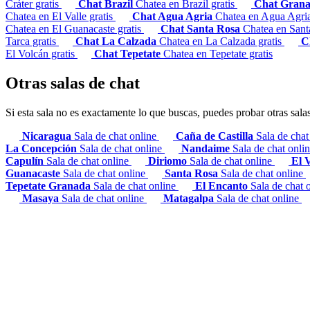
Cráter gratis
Chat Brazil
Chatea en Brazil gratis
Chat Gran
Chatea en El Valle gratis
Chat Agua Agria
Chatea en Agua Agria
Chatea en El Guanacaste gratis
Chat Santa Rosa
Chatea en Sant
Tarca gratis
Chat La Calzada
Chatea en La Calzada gratis
C
El Volcán gratis
Chat Tepetate
Chatea en Tepetate gratis
Otras salas de chat
Si esta sala no es exactamente lo que buscas, puedes probar otras sala
Nicaragua
Sala de chat online
Caña de Castilla
Sala de chat
La Concepción
Sala de chat online
Nandaime
Sala de chat onli
Capulín
Sala de chat online
Diriomo
Sala de chat online
El 
Guanacaste
Sala de chat online
Santa Rosa
Sala de chat online
Tepetate Granada
Sala de chat online
El Encanto
Sala de chat 
Masaya
Sala de chat online
Matagalpa
Sala de chat online