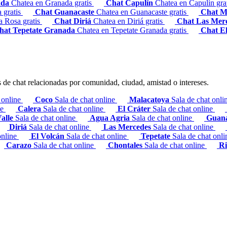
ada
Chatea en Granada gratis
Chat Capulín
Chatea en Capulín gra
 gratis
Chat Guanacaste
Chatea en Guanacaste gratis
Chat 
a Rosa gratis
Chat Diriá
Chatea en Diriá gratis
Chat Las Mer
hat Tepetate Granada
Chatea en Tepetate Granada gratis
Chat E
s de chat relacionadas por comunidad, ciudad, amistad o intereses.
 online
Coco
Sala de chat online
Malacatoya
Sala de chat onl
ne
Calera
Sala de chat online
El Cráter
Sala de chat online
Valle
Sala de chat online
Agua Agria
Sala de chat online
Guan
Diriá
Sala de chat online
Las Mercedes
Sala de chat online
online
El Volcán
Sala de chat online
Tepetate
Sala de chat onl
Carazo
Sala de chat online
Chontales
Sala de chat online
Ri