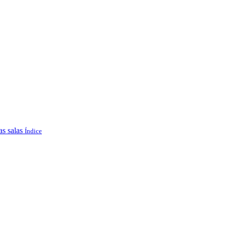
as salas
Índice
.