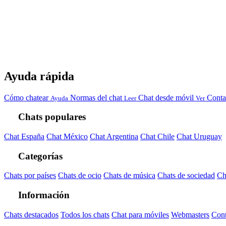
Ayuda rápida
Cómo chatear
Normas del chat
Chat desde móvil
Conta
Ayuda
Leer
Ver
Chats populares
Chat España
Chat México
Chat Argentina
Chat Chile
Chat Uruguay
Categorías
Chats por países
Chats de ocio
Chats de música
Chats de sociedad
Ch
Información
Chats destacados
Todos los chats
Chat para móviles
Webmasters
Cont