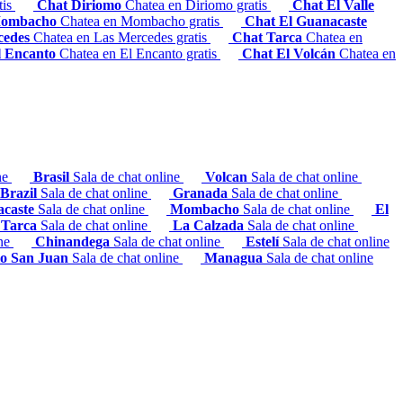
tis
Chat Diriomo
Chatea en Diriomo gratis
Chat El Valle
Mombacho
Chatea en Mombacho gratis
Chat El Guanacaste
cedes
Chatea en Las Mercedes gratis
Chat Tarca
Chatea en
l Encanto
Chatea en El Encanto gratis
Chat El Volcán
Chatea en
ine
Brasil
Sala de chat online
Volcan
Sala de chat online
Brazil
Sala de chat online
Granada
Sala de chat online
acaste
Sala de chat online
Mombacho
Sala de chat online
El
Tarca
Sala de chat online
La Calzada
Sala de chat online
ine
Chinandega
Sala de chat online
Estelí
Sala de chat online
o San Juan
Sala de chat online
Managua
Sala de chat online