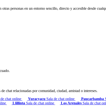
otras personas en un entorno sencillo, directo y accesible desde cualqu
ecuado.
s de chat relacionadas por comunidad, ciudad, amistad o intereses.
 de chat online
Yuracyacu
Sala de chat online
Paucarbamba
nline
Llillinta
Sala de chat online
Los Arenales
Sala de chat on