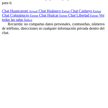
para ti.
Chat Huancaroni
Chat Huánuco
Chat Cashayo
Actual
Entrar
Entrar
Chat Colquipucro
Chat Huácar
Chat Libertad
Ver
Entrar
Entrar
Entrar
todas las salas
Índice
Recuerda: no compartas datos personales, contraseñas, números
de teléfono, direcciones ni cualquier información privada dentro del
chat.