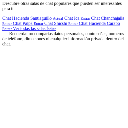
Descubre otras salas de chat populares que pueden ser interesantes
para ti.
Chat Hacienda Santiaguillo
Chat Ica
Chat Chanchajalla
Actual
Entrar
Chat Palpa
Chat Shicshi
Chat Hacienda Carapo
Entrar
Entrar
Entrar
Ver todas las salas
Entrar
Índice
Recuerda: no compartas datos personales, contraseñas, números
de teléfono, direcciones ni cualquier información privada dentro del
chat.