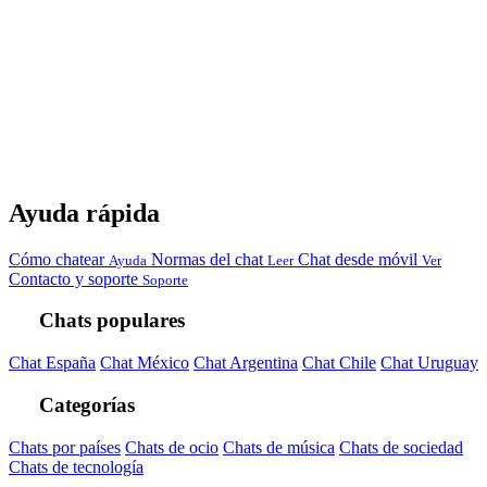
Ayuda rápida
Cómo chatear
Normas del chat
Chat desde móvil
Ayuda
Leer
Ver
Contacto y soporte
Soporte
Chats populares
Chat España
Chat México
Chat Argentina
Chat Chile
Chat Uruguay
Categorías
Chats por países
Chats de ocio
Chats de música
Chats de sociedad
Chats de tecnología