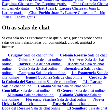
Esquinas
Chatea en Tres Esquinas gratis
Chat Carmelo
Chatea
en Carmelo gratis
Chat Juan L. Lacaze
Chatea en Juan L.
Lacaze gratis
Chat Pueblo Juan L. Lacaze
Chatea en Pueblo
Juan L. Lacaze gratis
Otras salas de chat
Si esta sala no es exactamente lo que buscas, puedes probar otras
salas de chat relacionadas por comunidad, ciudad, amistad o
intereses.
Uruguay
Sala de chat online
Colonia Rosario
Sala de chat
online
Colonia
Sala de chat online
Artilleros
Sala de chat
online
Barker
Sala de chat online
Riachuelo
Sala de chat
online
Colla
Sala de chat online
Buenahora
Sala de chat
online
Campana
Sala de chat online
La Estanzuela
Sala de
chat online
Ismael Cortinas
Sala de chat online
Ciudad de
la Colonia del Sacramento
Sala de chat online
J.L. Lacaze
Sala de chat online
Colonia Suiza
Sala de chat online
Conchillas
Sala de chat online
El General
Sala de chat online
Minuano
Sala de chat online
Colonia Valdense
Sala de
chat online
Florencio Sánchez
Sala de chat online
Nueva
Helvecia
Sala de chat online
Rosario
Sala de chat online
Boca del Rosario
Sala de chat online
El Semillero
Sala de chat