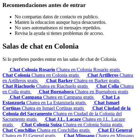
Recomendaciones antes de entrar
No compartas datos de contacto en publico.
Manten la educacion aunque haya desacuerdos.
No uses automatismos ni mensajes repetidos.
Revisa la ayuda si tienes problemas de acceso.
Salas de chat en Colonia
Si lo prefieres puedes entrar en las salas de chat de Colonia.
Chat Colonia Rosario
Chatea en Colonia Rosario gratis
Chat Colonia
Chatea en Colonia gratis
Chat Artilleros
Chatea
en Artilleros gratis
Chat Barker
Chatea en Barker gratis
Chat Riachuelo
Chatea en Riachuelo gratis
Chat Colla
Chatea
en Colla gratis
Chat Buenahora
Chatea en Buenahora gratis
Chat Campana
Chatea en Campana gratis
Chat La
Estanzuela
Chatea en La Estanzuela gratis
Chat Ismael
Cortinas
Chatea en Ismael Cortinas gratis
Chat Ciudad de la
Colonia del Sacramento
Chatea en Ciudad de la Colonia del
Sacramento gratis
Chat J.L. Lacaze
Chatea en J.L. Lacaze
gratis
Chat Colonia Suiza
Chatea en Colonia Suiza gratis
Chat Conchillas
Chatea en Conchillas gratis
Chat El General
Chatea en El General gratis
Chat Minuano
Chatea en Minuano