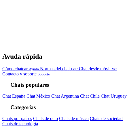
Ayuda rápida
Cómo chatear
Normas del chat
Chat desde móvil
Ayuda
Leer
Ver
Contacto y soporte
Soporte
Chats populares
Chat España
Chat México
Chat Argentina
Chat Chile
Chat Uruguay
Categorías
Chats por países
Chats de ocio
Chats de música
Chats de sociedad
Chats de tecnología