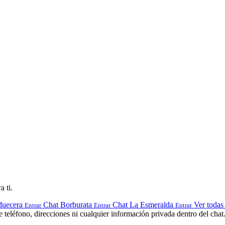
a ti.
duecera
Chat Borburata
Chat La Esmeralda
Ver todas 
Entrar
Entrar
Entrar
teléfono, direcciones ni cualquier información privada dentro del chat