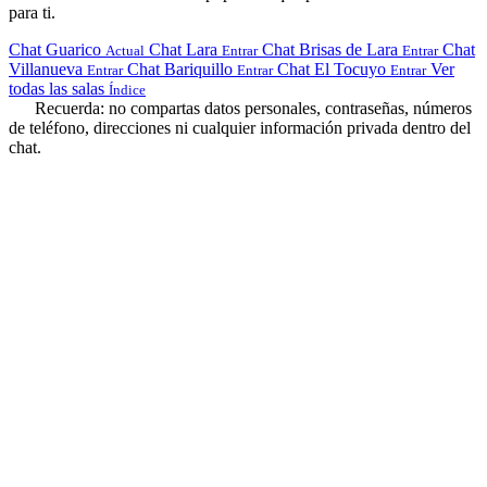
para ti.
Chat Guarico
Chat Lara
Chat Brisas de Lara
Chat
Actual
Entrar
Entrar
Villanueva
Chat Bariquillo
Chat El Tocuyo
Ver
Entrar
Entrar
Entrar
todas las salas
Índice
Recuerda: no compartas datos personales, contraseñas, números
de teléfono, direcciones ni cualquier información privada dentro del
chat.