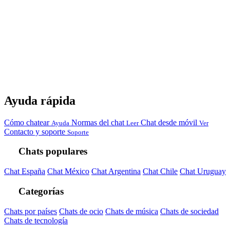
Ayuda rápida
Cómo chatear
Normas del chat
Chat desde móvil
Ayuda
Leer
Ver
Contacto y soporte
Soporte
Chats populares
Chat España
Chat México
Chat Argentina
Chat Chile
Chat Uruguay
Categorías
Chats por países
Chats de ocio
Chats de música
Chats de sociedad
Chats de tecnología