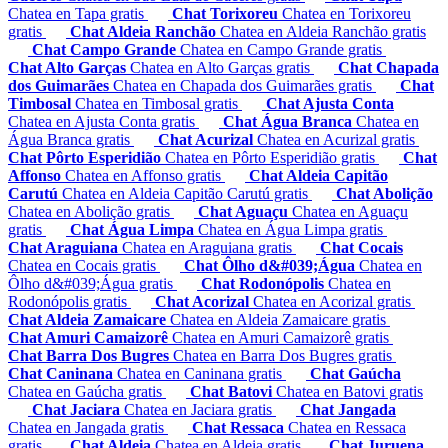
Chatea en Tapa gratis
Chat Torixoreu
Chatea en Torixoreu
gratis
Chat Aldeia Ranchão
Chatea en Aldeia Ranchão gratis
Chat Campo Grande
Chatea en Campo Grande gratis
Chat Alto Garças
Chatea en Alto Garças gratis
Chat Chapada
dos Guimarães
Chatea en Chapada dos Guimarães gratis
Chat
Timbosal
Chatea en Timbosal gratis
Chat Ajusta Conta
Chatea en Ajusta Conta gratis
Chat Água Branca
Chatea en
Água Branca gratis
Chat Acurizal
Chatea en Acurizal gratis
Chat Pôrto Esperidião
Chatea en Pôrto Esperidião gratis
Chat
Affonso
Chatea en Affonso gratis
Chat Aldeia Capitão
Carutú
Chatea en Aldeia Capitão Carutú gratis
Chat Abolição
Chatea en Abolição gratis
Chat Aguaçu
Chatea en Aguaçu
gratis
Chat Água Limpa
Chatea en Água Limpa gratis
Chat Araguiana
Chatea en Araguiana gratis
Chat Cocais
Chatea en Cocais gratis
Chat Ôlho d&#039;Água
Chatea en
Ôlho d&#039;Água gratis
Chat Rodonópolis
Chatea en
Rodonópolis gratis
Chat Acorizal
Chatea en Acorizal gratis
Chat Aldeia Zamaicare
Chatea en Aldeia Zamaicare gratis
Chat Amuri Camaizorê
Chatea en Amuri Camaizorê gratis
Chat Barra Dos Bugres
Chatea en Barra Dos Bugres gratis
Chat Caninana
Chatea en Caninana gratis
Chat Gaúcha
Chatea en Gaúcha gratis
Chat Batovi
Chatea en Batovi gratis
Chat Jaciara
Chatea en Jaciara gratis
Chat Jangada
Chatea en Jangada gratis
Chat Ressaca
Chatea en Ressaca
gratis
Chat Aldeia
Chatea en Aldeia gratis
Chat Juruena