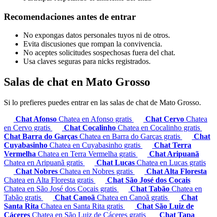
Recomendaciones antes de entrar
No expongas datos personales tuyos ni de otros.
Evita discusiones que rompan la convivencia.
No aceptes solicitudes sospechosas fuera del chat.
Usa claves seguras para nicks registrados.
Salas de chat en Mato Grosso
Si lo prefieres puedes entrar en las salas de chat de Mato Grosso.
Chat Afonso
Chatea en Afonso gratis
Chat Cervo
Chatea
en Cervo gratis
Chat Cocalinho
Chatea en Cocalinho gratis
Chat Barra do Garças
Chatea en Barra do Garças gratis
Chat
Cuyabasinho
Chatea en Cuyabasinho gratis
Chat Terra
Vermelha
Chatea en Terra Vermelha gratis
Chat Aripuanã
Chatea en Aripuanã gratis
Chat Lucas
Chatea en Lucas gratis
Chat Nobres
Chatea en Nobres gratis
Chat Alta Floresta
Chatea en Alta Floresta gratis
Chat São José dos Cocais
Chatea en São José dos Cocais gratis
Chat Tabão
Chatea en
Tabão gratis
Chat Canoã
Chatea en Canoã gratis
Chat
Santa Rita
Chatea en Santa Rita gratis
Chat São Luiz de
Cáceres
Chatea en São Luiz de Cáceres gratis
Chat Tapa