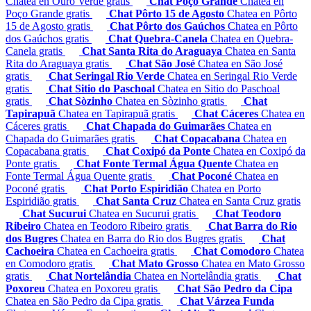
Chatea en Ouro Verde gratis
Chat Poço Grande
Chatea en
Poço Grande gratis
Chat Pôrto 15 de Agosto
Chatea en Pôrto
15 de Agosto gratis
Chat Pôrto dos Gaúchos
Chatea en Pôrto
dos Gaúchos gratis
Chat Quebra-Canela
Chatea en Quebra-
Canela gratis
Chat Santa Rita do Araguaya
Chatea en Santa
Rita do Araguaya gratis
Chat São José
Chatea en São José
gratis
Chat Seringal Rio Verde
Chatea en Seringal Rio Verde
gratis
Chat Sitio do Paschoal
Chatea en Sitio do Paschoal
gratis
Chat Sòzinho
Chatea en Sòzinho gratis
Chat
Tapirapuã
Chatea en Tapirapuã gratis
Chat Cáceres
Chatea en
Cáceres gratis
Chat Chapada do Guimarães
Chatea en
Chapada do Guimarães gratis
Chat Copacabana
Chatea en
Copacabana gratis
Chat Coxipó da Ponte
Chatea en Coxipó da
Ponte gratis
Chat Fonte Termal Água Quente
Chatea en
Fonte Termal Água Quente gratis
Chat Poconé
Chatea en
Poconé gratis
Chat Porto Espiridião
Chatea en Porto
Espiridião gratis
Chat Santa Cruz
Chatea en Santa Cruz gratis
Chat Sucurui
Chatea en Sucurui gratis
Chat Teodoro
Ribeiro
Chatea en Teodoro Ribeiro gratis
Chat Barra do Rio
dos Bugres
Chatea en Barra do Rio dos Bugres gratis
Chat
Cachoeira
Chatea en Cachoeira gratis
Chat Comodoro
Chatea
en Comodoro gratis
Chat Mato Grosso
Chatea en Mato Grosso
gratis
Chat Nortelândia
Chatea en Nortelândia gratis
Chat
Poxoreu
Chatea en Poxoreu gratis
Chat São Pedro da Cipa
Chatea en São Pedro da Cipa gratis
Chat Várzea Funda