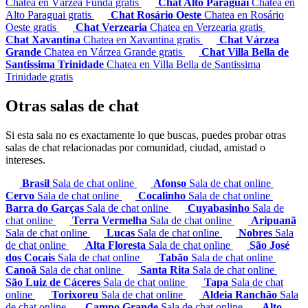
Chatea en Várzea Funda gratis
Chat Alto Paraguai
Chatea en
Alto Paraguai gratis
Chat Rosário Oeste
Chatea en Rosário
Oeste gratis
Chat Verzearia
Chatea en Verzearia gratis
Chat Xavantina
Chatea en Xavantina gratis
Chat Várzea
Grande
Chatea en Várzea Grande gratis
Chat Villa Bella de
Santissima Trinidade
Chatea en Villa Bella de Santissima
Trinidade gratis
Otras salas de chat
Si esta sala no es exactamente lo que buscas, puedes probar otras
salas de chat relacionadas por comunidad, ciudad, amistad o
intereses.
Brasil
Sala de chat online
Afonso
Sala de chat online
Cervo
Sala de chat online
Cocalinho
Sala de chat online
Barra do Garças
Sala de chat online
Cuyabasinho
Sala de
chat online
Terra Vermelha
Sala de chat online
Aripuanã
Sala de chat online
Lucas
Sala de chat online
Nobres
Sala
de chat online
Alta Floresta
Sala de chat online
São José
dos Cocais
Sala de chat online
Tabão
Sala de chat online
Canoã
Sala de chat online
Santa Rita
Sala de chat online
São Luiz de Cáceres
Sala de chat online
Tapa
Sala de chat
online
Torixoreu
Sala de chat online
Aldeia Ranchão
Sala
de chat online
Campo Grande
Sala de chat online
Alto