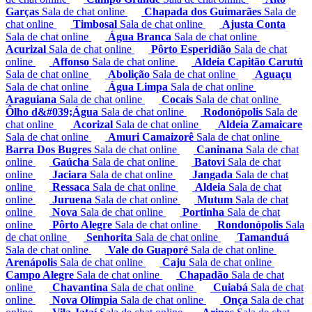
Garças
Sala de chat online
Chapada dos Guimarães
Sala de
chat online
Timbosal
Sala de chat online
Ajusta Conta
Sala de chat online
Água Branca
Sala de chat online
Acurizal
Sala de chat online
Pôrto Esperidião
Sala de chat
online
Affonso
Sala de chat online
Aldeia Capitão Carutú
Sala de chat online
Abolição
Sala de chat online
Aguaçu
Sala de chat online
Água Limpa
Sala de chat online
Araguiana
Sala de chat online
Cocais
Sala de chat online
Ôlho d&#039;Água
Sala de chat online
Rodonópolis
Sala de
chat online
Acorizal
Sala de chat online
Aldeia Zamaicare
Sala de chat online
Amuri Camaizorê
Sala de chat online
Barra Dos Bugres
Sala de chat online
Caninana
Sala de chat
online
Gaúcha
Sala de chat online
Batovi
Sala de chat
online
Jaciara
Sala de chat online
Jangada
Sala de chat
online
Ressaca
Sala de chat online
Aldeia
Sala de chat
online
Juruena
Sala de chat online
Mutum
Sala de chat
online
Nova
Sala de chat online
Portinha
Sala de chat
online
Pôrto Alegre
Sala de chat online
Rondonópolis
Sala
de chat online
Senhorita
Sala de chat online
Tamanduá
Sala de chat online
Vale do Guaporé
Sala de chat online
Arenápolis
Sala de chat online
Caju
Sala de chat online
Campo Alegre
Sala de chat online
Chapadão
Sala de chat
online
Chavantina
Sala de chat online
Cuiabá
Sala de chat
online
Nova Olímpia
Sala de chat online
Onça
Sala de chat