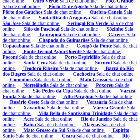
chat online
Ouro Verde
Sala de chat online
Poço Grande
Sala de chat online
Pôrto 15 de Agosto
Sala de chat online
Pôrto dos Gaúchos
Sala de chat online
Quebra-Canela
Sala
de chat online
Santa Rita do Araguaya
Sala de chat online
São José
Sala de chat online
Seringal Rio Verde
Sala de chat
online
Sitio do Paschoal
Sala de chat online
Sòzinho
Sala
de chat online
Tapirapuã
Sala de chat online
Cáceres
Sala
de chat online
Chapada do Guimarães
Sala de chat online
Copacabana
Sala de chat online
Coxipó da Ponte
Sala de chat
online
Fonte Termal Água Quente
Sala de chat online
Poconé
Sala de chat online
Porto Espiridião
Sala de chat
online
Santa Cruz
Sala de chat online
Sucurui
Sala de chat
online
Teodoro Ribeiro
Sala de chat online
Barra do Rio
dos Bugres
Sala de chat online
Cachoeira
Sala de chat online
Comodoro
Sala de chat online
Mato Grosso
Sala de chat
online
Nortelândia
Sala de chat online
Poxoreu
Sala de
chat online
São Pedro da Cipa
Sala de chat online
Várzea
Funda
Sala de chat online
Alto Paraguai
Sala de chat online
Rosário Oeste
Sala de chat online
Verzearia
Sala de chat
online
Xavantina
Sala de chat online
Várzea Grande
Sala
de chat online
Villa Bella de Santissima Trinidade
Sala de chat
online
Acre
Sala de chat online
Rio de Janeiro
Sala de chat
online
Bahia
Sala de chat online
Alagoas
Sala de chat
online
Mato Grosso do Sul
Sala de chat online
Espirito
Santo
Sala de chat online
Ceara
Sala de chat online
Rio