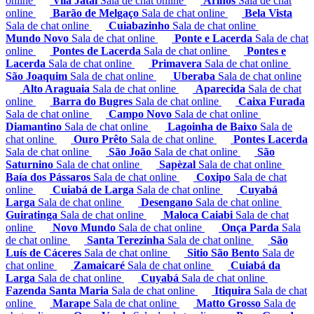
online
Vila Jataí
Sala de chat online
Arinos
Sala de chat
online
Barão de Melgaço
Sala de chat online
Bela Vista
Sala de chat online
Cuiabazinho
Sala de chat online
Mundo Novo
Sala de chat online
Ponte e Lacerda
Sala de chat
online
Pontes de Lacerda
Sala de chat online
Pontes e
Lacerda
Sala de chat online
Primavera
Sala de chat online
São Joaquim
Sala de chat online
Uberaba
Sala de chat online
Alto Araguaia
Sala de chat online
Aparecida
Sala de chat
online
Barra do Bugres
Sala de chat online
Caixa Furada
Sala de chat online
Campo Novo
Sala de chat online
Diamantino
Sala de chat online
Lagoinha de Baixo
Sala de
chat online
Ouro Prêto
Sala de chat online
Pontes Lacerda
Sala de chat online
São João
Sala de chat online
São
Saturnino
Sala de chat online
Sapèzal
Sala de chat online
Baía dos Pássaros
Sala de chat online
Coxipo
Sala de chat
online
Cuiabá de Larga
Sala de chat online
Cuyabá
Larga
Sala de chat online
Desengano
Sala de chat online
Guiratinga
Sala de chat online
Maloca Caiabi
Sala de chat
online
Novo Mundo
Sala de chat online
Onça Parda
Sala
de chat online
Santa Terezinha
Sala de chat online
São
Luís de Cáceres
Sala de chat online
Sitio São Bento
Sala de
chat online
Zamaicaré
Sala de chat online
Cuiabá da
Larga
Sala de chat online
Cuyabá
Sala de chat online
Fazenda Santa Maria
Sala de chat online
Itiquira
Sala de chat
online
Marape
Sala de chat online
Matto Grosso
Sala de