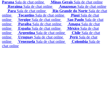
Parana
Sala de chat online
Minas Gerais
Sala de chat online
Roraima
Sala de chat online
Amazonas
Sala de chat online
Para
Sala de chat online
Rio Grande do Norte
Sala de chat
online
Tocantins
Sala de chat online
Piaui
Sala de chat
online
Sergipe
Sala de chat online
Sao Paulo
Sala de chat
online
Paraiba
Sala de chat online
Amapa
Sala de chat
online
España
Sala de chat online
México
Sala de chat
online
Argentina
Sala de chat online
Chile
Sala de chat
online
Uruguay
Sala de chat online
Perú
Sala de chat
online
Venezuela
Sala de chat online
Colombia
Sala de
chat online