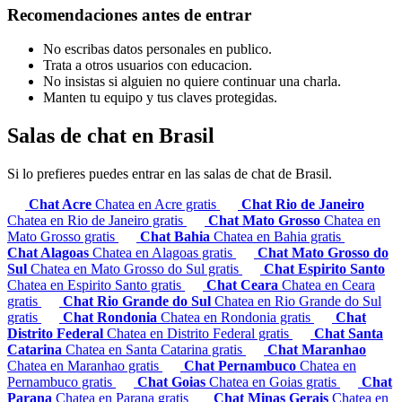
Recomendaciones antes de entrar
No escribas datos personales en publico.
Trata a otros usuarios con educacion.
No insistas si alguien no quiere continuar una charla.
Manten tu equipo y tus claves protegidas.
Salas de chat en Brasil
Si lo prefieres puedes entrar en las salas de chat de Brasil.
Chat Acre
Chatea en Acre gratis
Chat Rio de Janeiro
Chatea en Rio de Janeiro gratis
Chat Mato Grosso
Chatea en
Mato Grosso gratis
Chat Bahia
Chatea en Bahia gratis
Chat Alagoas
Chatea en Alagoas gratis
Chat Mato Grosso do
Sul
Chatea en Mato Grosso do Sul gratis
Chat Espirito Santo
Chatea en Espirito Santo gratis
Chat Ceara
Chatea en Ceara
gratis
Chat Rio Grande do Sul
Chatea en Rio Grande do Sul
gratis
Chat Rondonia
Chatea en Rondonia gratis
Chat
Distrito Federal
Chatea en Distrito Federal gratis
Chat Santa
Catarina
Chatea en Santa Catarina gratis
Chat Maranhao
Chatea en Maranhao gratis
Chat Pernambuco
Chatea en
Pernambuco gratis
Chat Goias
Chatea en Goias gratis
Chat
Parana
Chatea en Parana gratis
Chat Minas Gerais
Chatea en