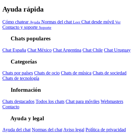
Ayuda rápida
Cómo chatear
Normas del chat
Chat desde móvil
Ayuda
Leer
Ver
Contacto y soporte
Soporte
Chats populares
Chat España
Chat México
Chat Argentina
Chat Chile
Chat Uruguay
Categorías
Chats por países
Chats de ocio
Chats de música
Chats de sociedad
Chats de tecnología
Información
Chats destacados
Todos los chats
Chat para móviles
Webmasters
Contacto
Ayuda y legal
Ayuda del chat
Normas del chat
Aviso legal
Política de privacidad