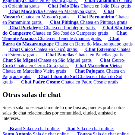
Esperança
Chatea en Esperança gratis
Chat Goianinha
Chatea
en Goianinha gratis
Chat João Dias
Chatea en João Dias gratis
Chat Macahyba
Chatea en Macahyba gratis
Chat
Mossoró
Chatea en Mossoró gratis
Chat Parnamirim
Chatea
en Parnamirim gratis
Chat Pititinga
Chatea en Pititinga gratis
Chat Portalegre
Chatea en Portalegre gratis
Chat São José
do Campestre
Chatea en São José do Campestre gratis
Chat
Tenente Ananias
Chatea en Tenente Ananias gratis
Chat
Barra do Maxaranguape
Chatea en Barra do Maxaranguape gratis
Chat Caicó
Chatea en Caicó gratis
Chat Estremoz
Chatea
en Estremoz gratis
Chat Panellas
Chatea en Panellas gratis
Chat São Miguel
Chatea en São Miguel gratis
Chat Cerro-
Corá
Chatea en Cerro-Corá gratis
Chat Marcelino Vieira
Chatea en Marcelino Vieira gratis
Chat Pajuçara
Chatea en
Pajuçara gratis
Chat Tibaú do Sul
Chatea en Tibaú do Sul
gratis
Chat Padre Cosme
Chatea en Padre Cosme gratis
Otras salas de chat
Si esta sala no es exactamente lo que buscas, puedes probar otras
salas de chat relacionadas por comunidad, ciudad, amistad o
intereses.
Brasil
Sala de chat online
Itaú
Sala de chat online
Santo Antonio
Sala de chat online
Touros
Sala de chat online