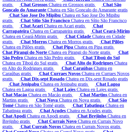
gratis
Chat Grossos
Chatea en Grossos gratis
Chat São
Gonçalo do Amarante
Chatea en São Gonçalo do Amarante gratis
Chat Sao Jose Do Mipibu
Chatea en Sao Jose Do Mipibu
gratis
Chat Sítio São Francisco
Chatea en Sítio São Francisco
gratis
Chat Acari
Chatea en Acari gratis
Chat
Carrapateira
Chatea en Carrapateira gratis
Chat Ceará-Mirim
Chatea en Ceará-Mirim gratis
Chat Cidade
Chatea en Cidade
gratis
Chat Morros
Chatea en Morros gratis
Chat Pilões
Chatea en Pilões gratis
Chat Pipa
Chatea en Pipa gratis
Chat Pirangi do Norte
Chatea en Pirangi do Norte gratis
Chat
São Pedro
Chatea en São Pedro gratis
Chat Tiboú do Sul
Chatea en Tiboú do Sul gratis
Chat Alto do Rodrigues
Chatea
en Alto do Rodrigues gratis
Chat Caraúbas
Chatea en
Caraúbas gratis
Chat Curraes Novos
Chatea en Curraes Novos
gratis
Chat Dix-sept Rosado
Chatea en Dix-sept Rosado gratis
Chat Jenipabu
Chatea en Jenipabu gratis
Chat Lagoa
Chatea en Lagoa gratis
Chat Lajes
Chatea en Lajes gratis
Chat Macáo
Chatea en Macáo gratis
Chat Martins
Chatea en
Martins gratis
Chat Nova
Chatea en Nova gratis
Chat São
Tomé
Chatea en São Tomé gratis
Chat Tabatinga
Chatea en
Tabatinga gratis
Chat Açudes
Chatea en Açudes gratis
Chat Apodi
Chatea en Apodi gratis
Chat Brejinho
Chatea en
Brejinho gratis
Chat Currais Novo
Chatea en Currais Novo
gratis
Chat Currais Novos
Chatea en Currais Novos gratis
Chat Curral Novo
Chatea en Curral Novo gratis
Chat