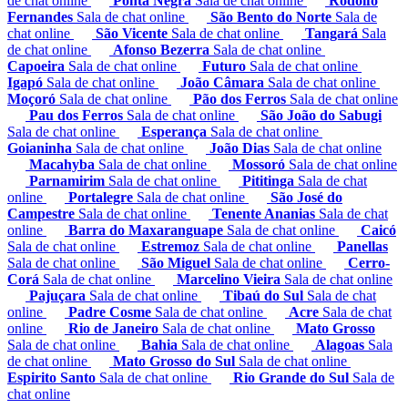
de chat online
Ponta Negra
Sala de chat online
Rodolfo
Fernandes
Sala de chat online
São Bento do Norte
Sala de
chat online
São Vicente
Sala de chat online
Tangará
Sala
de chat online
Afonso Bezerra
Sala de chat online
Capoeira
Sala de chat online
Futuro
Sala de chat online
Igapó
Sala de chat online
João Câmara
Sala de chat online
Moçoró
Sala de chat online
Pão dos Ferros
Sala de chat online
Pau dos Ferros
Sala de chat online
São João do Sabugi
Sala de chat online
Esperança
Sala de chat online
Goianinha
Sala de chat online
João Dias
Sala de chat online
Macahyba
Sala de chat online
Mossoró
Sala de chat online
Parnamirim
Sala de chat online
Pititinga
Sala de chat
online
Portalegre
Sala de chat online
São José do
Campestre
Sala de chat online
Tenente Ananias
Sala de chat
online
Barra do Maxaranguape
Sala de chat online
Caicó
Sala de chat online
Estremoz
Sala de chat online
Panellas
Sala de chat online
São Miguel
Sala de chat online
Cerro-
Corá
Sala de chat online
Marcelino Vieira
Sala de chat online
Pajuçara
Sala de chat online
Tibaú do Sul
Sala de chat
online
Padre Cosme
Sala de chat online
Acre
Sala de chat
online
Rio de Janeiro
Sala de chat online
Mato Grosso
Sala de chat online
Bahia
Sala de chat online
Alagoas
Sala
de chat online
Mato Grosso do Sul
Sala de chat online
Espirito Santo
Sala de chat online
Rio Grande do Sul
Sala de
chat online