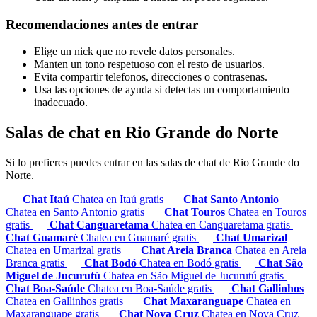
Recomendaciones antes de entrar
Elige un nick que no revele datos personales.
Manten un tono respetuoso con el resto de usuarios.
Evita compartir telefonos, direcciones o contrasenas.
Usa las opciones de ayuda si detectas un comportamiento
inadecuado.
Salas de chat en Rio Grande do Norte
Si lo prefieres puedes entrar en las salas de chat de Rio Grande do
Norte.
Chat Itaú
Chatea en Itaú gratis
Chat Santo Antonio
Chatea en Santo Antonio gratis
Chat Touros
Chatea en Touros
gratis
Chat Canguaretama
Chatea en Canguaretama gratis
Chat Guamaré
Chatea en Guamaré gratis
Chat Umarizal
Chatea en Umarizal gratis
Chat Areia Branca
Chatea en Areia
Branca gratis
Chat Bodó
Chatea en Bodó gratis
Chat São
Miguel de Jucurutú
Chatea en São Miguel de Jucurutú gratis
Chat Boa-Saúde
Chatea en Boa-Saúde gratis
Chat Gallinhos
Chatea en Gallinhos gratis
Chat Maxaranguape
Chatea en
Maxaranguape gratis
Chat Nova Cruz
Chatea en Nova Cruz