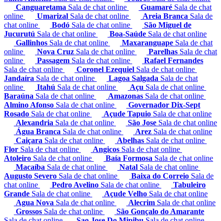
Canguaretama
Sala de chat online
Guamaré
Sala de chat
online
Umarizal
Sala de chat online
Areia Branca
Sala de
chat online
Bodó
Sala de chat online
São Miguel de
Jucurutú
Sala de chat online
Boa-Saúde
Sala de chat online
Gallinhos
Sala de chat online
Maxaranguape
Sala de chat
online
Nova Cruz
Sala de chat online
Parelhas
Sala de chat
online
Passagem
Sala de chat online
Rafael Fernandes
Sala de chat online
Coronel Ezequiel
Sala de chat online
Jandaíra
Sala de chat online
Lagoa Salgada
Sala de chat
online
Itahú
Sala de chat online
Açu
Sala de chat online
Baraúna
Sala de chat online
Amazonas
Sala de chat online
Almino Afonso
Sala de chat online
Governador Dix-Sept
Rosado
Sala de chat online
Açude Tapuio
Sala de chat online
Alexandria
Sala de chat online
São Jose
Sala de chat online
Água Branca
Sala de chat online
Arez
Sala de chat online
Caiçara
Sala de chat online
Abelhas
Sala de chat online
Flor
Sala de chat online
Angicos
Sala de chat online
Atoleiro
Sala de chat online
Baía Formosa
Sala de chat online
Macaíba
Sala de chat online
Natal
Sala de chat online
Augusto Severo
Sala de chat online
Baixa do Correio
Sala de
chat online
Pedro Avelino
Sala de chat online
Tabuleiro
Grande
Sala de chat online
Açude Velho
Sala de chat online
Agua Nova
Sala de chat online
Alecrim
Sala de chat online
Grossos
Sala de chat online
São Gonçalo do Amarante
Sala de chat online
Sao Jose Do Mipibu
Sala de chat online