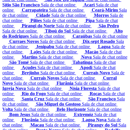
Sítio São Francisco
Sala de chat online
Acari
Sala de chat
online
Carrapateira
Sala de chat online
Ceará-Mirim
Sala
de chat online
Cidade
Sala de chat online
Morros
Sala de
chat online
Pilões
Sala de chat online
Pipa
Sala de chat
online
Pirangi do Norte
Sala de chat online
São Pedro
Sala de chat online
Tiboú do Sul
Sala de chat online
Alto
do Rodrigues
Sala de chat online
Caraúbas
Sala de chat online
Curraes Novos
Sala de chat online
Dix-sept Rosado
Sala
de chat online
Jenipabu
Sala de chat online
Lagoa
Sala de
chat online
Lajes
Sala de chat online
Macáo
Sala de chat
online
Martins
Sala de chat online
Nova
Sala de chat online
São Tomé
Sala de chat online
Tabatinga
Sala de chat
online
Açudes
Sala de chat online
Apodi
Sala de chat
online
Brejinho
Sala de chat online
Currais Novo
Sala de
chat online
Currais Novos
Sala de chat online
Curral
Novo
Sala de chat online
Flarânia
Sala de chat online
Igreja Nova
Sala de chat online
Nísia Floresta
Sala de chat
online
Rio do Fogo
Sala de chat online
Rocas
Sala de chat
online
Santa Cruz
Sala de chat online
São Francisco
Sala
de chat online
São Miguel do Gostoso
Sala de chat online
Volta
Sala de chat online
Belo Horizonte
Sala de chat online
Bom Jesus
Sala de chat online
Extremóz
Sala de chat
online
Florânia
Sala de chat online
Lagoa Nova
Sala de
chat online
Macau
Sala de chat online
Pirangy do Sul
Sala