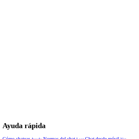
Ayuda rápida
Cómo chatear
Normas del chat
Chat desde móvil