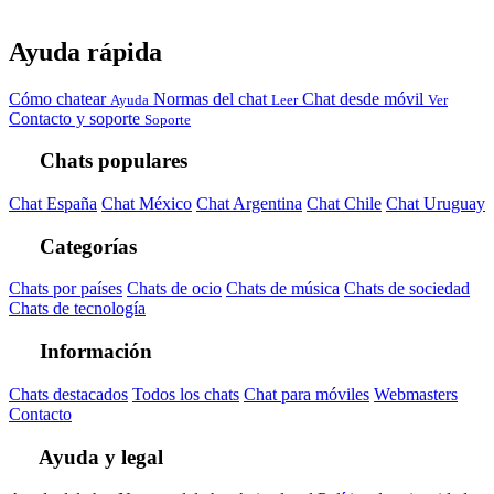
Ayuda rápida
Cómo chatear
Normas del chat
Chat desde móvil
Ayuda
Leer
Ver
Contacto y soporte
Soporte
Chats populares
Chat España
Chat México
Chat Argentina
Chat Chile
Chat Uruguay
Categorías
Chats por países
Chats de ocio
Chats de música
Chats de sociedad
Chats de tecnología
Información
Chats destacados
Todos los chats
Chat para móviles
Webmasters
Contacto
Ayuda y legal