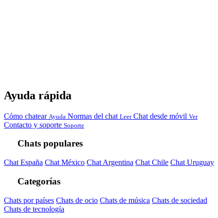
Ayuda rápida
Cómo chatear
Normas del chat
Chat desde móvil
Ayuda
Leer
Ver
Contacto y soporte
Soporte
Chats populares
Chat España
Chat México
Chat Argentina
Chat Chile
Chat Uruguay
Categorías
Chats por países
Chats de ocio
Chats de música
Chats de sociedad
Chats de tecnología