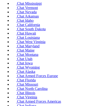
Chat Mississippi
Chat Vermont
Chat Nevada
Chat Arkansas
Chat Idaho
Chat California
Chat South Dakota
Chat Hawaii
Chat Louisiana
Chat West Virginia
Chat Maryland
Chat Maine
Chat Montana
Chat Utah
Chat Iowa
Chat Wyoming
Chat Alaska
Chat Armed Forces Europe
Chat Florida
Chat Missouri
Chat North Carolina
Chat Illinois
Chat Virginia
Chat Armed Forces Americas
Chat Indiana