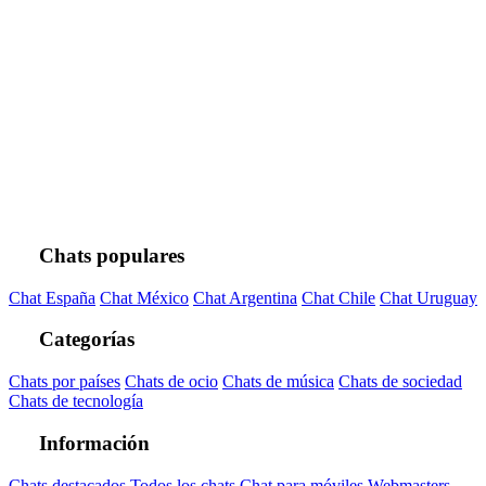
Chats populares
Chat España
Chat México
Chat Argentina
Chat Chile
Chat Uruguay
Categorías
Chats por países
Chats de ocio
Chats de música
Chats de sociedad
Chats de tecnología
Información
Chats destacados
Todos los chats
Chat para móviles
Webmasters