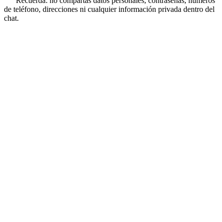
Recuerda: no compartas datos personales, contraseñas, números
de teléfono, direcciones ni cualquier información privada dentro del
chat.