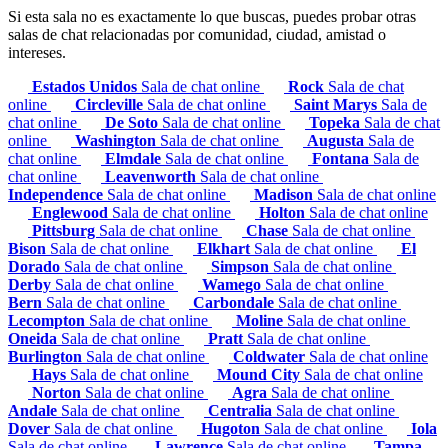
Si esta sala no es exactamente lo que buscas, puedes probar otras
salas de chat relacionadas por comunidad, ciudad, amistad o
intereses.
Estados Unidos
Sala de chat online
Rock
Sala de chat
online
Circleville
Sala de chat online
Saint Marys
Sala de
chat online
De Soto
Sala de chat online
Topeka
Sala de chat
online
Washington
Sala de chat online
Augusta
Sala de
chat online
Elmdale
Sala de chat online
Fontana
Sala de
chat online
Leavenworth
Sala de chat online
Independence
Sala de chat online
Madison
Sala de chat online
Englewood
Sala de chat online
Holton
Sala de chat online
Pittsburg
Sala de chat online
Chase
Sala de chat online
Bison
Sala de chat online
Elkhart
Sala de chat online
El
Dorado
Sala de chat online
Simpson
Sala de chat online
Derby
Sala de chat online
Wamego
Sala de chat online
Bern
Sala de chat online
Carbondale
Sala de chat online
Lecompton
Sala de chat online
Moline
Sala de chat online
Oneida
Sala de chat online
Pratt
Sala de chat online
Burlington
Sala de chat online
Coldwater
Sala de chat online
Hays
Sala de chat online
Mound City
Sala de chat online
Norton
Sala de chat online
Agra
Sala de chat online
Andale
Sala de chat online
Centralia
Sala de chat online
Dover
Sala de chat online
Hugoton
Sala de chat online
Iola
Sala de chat online
Lawrence
Sala de chat online
Tampa