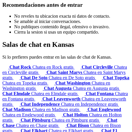
Recomendaciones antes de entrar
No reveles tu ubicacion exacta ni datos de contacto.
Se amable al iniciar conversaciones.
No publiques contenido ilegal, ofensivo o invasivo.
Cierra la sesion si usas un equipo compartido.
Salas de chat en Kansas
Si lo prefieres puedes entrar en las salas de chat de Kansas.
Chat Rock
Chatea en Rock gratis
Chat Circleville
Chatea
en Circleville gratis
Chat Saint Marys
Chatea en Saint Marys
gratis
Chat De Soto
Chatea en De Soto gratis
Chat Topeka
Chatea en Topeka gratis
Chat Washington
Chatea en
Washington gratis
Chat Augusta
Chatea en Augusta gratis
Chat Elmdale
Chatea en Elmdale gratis
Chat Fontana
Chatea
en Fontana gratis
Chat Leavenworth
Chatea en Leavenworth
gratis
Chat Independence
Chatea en Independence gratis
Chat Madison
Chatea en Madison gratis
Chat Englewood
Chatea en Englewood gratis
Chat Holton
Chatea en Holton
gratis
Chat Pittsburg
Chatea en Pittsburg gratis
Chat
Chase
Chatea en Chase gratis
Chat Bison
Chatea en Bison
gratis
Chat Elkhart
Chatea en Elkhart gratis
Chat El