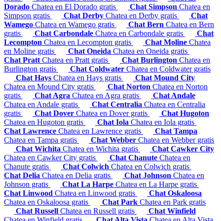
Dorado
Chatea en El Dorado gratis
Chat Simpson
Chatea en
Simpson gratis
Chat Derby
Chatea en Derby gratis
Chat
Wamego
Chatea en Wamego gratis
Chat Bern
Chatea en Bern
gratis
Chat Carbondale
Chatea en Carbondale gratis
Chat
Lecompton
Chatea en Lecompton gratis
Chat Moline
Chatea
en Moline gratis
Chat Oneida
Chatea en Oneida gratis
Chat Pratt
Chatea en Pratt gratis
Chat Burlington
Chatea en
Burlington gratis
Chat Coldwater
Chatea en Coldwater gratis
Chat Hays
Chatea en Hays gratis
Chat Mound City
Chatea en Mound City gratis
Chat Norton
Chatea en Norton
gratis
Chat Agra
Chatea en Agra gratis
Chat Andale
Chatea en Andale gratis
Chat Centralia
Chatea en Centralia
gratis
Chat Dover
Chatea en Dover gratis
Chat Hugoton
Chatea en Hugoton gratis
Chat Iola
Chatea en Iola gratis
Chat Lawrence
Chatea en Lawrence gratis
Chat Tampa
Chatea en Tampa gratis
Chat Webber
Chatea en Webber gratis
Chat Wichita
Chatea en Wichita gratis
Chat Cawker City
Chatea en Cawker City gratis
Chat Chanute
Chatea en
Chanute gratis
Chat Colwich
Chatea en Colwich gratis
Chat Delia
Chatea en Delia gratis
Chat Johnson
Chatea en
Johnson gratis
Chat La Harpe
Chatea en La Harpe gratis
Chat Linwood
Chatea en Linwood gratis
Chat Oskaloosa
Chatea en Oskaloosa gratis
Chat Park
Chatea en Park gratis
Chat Russell
Chatea en Russell gratis
Chat Winfield
Chatea en Winfield gratis
Chat Alta Vista
Chatea en Alta Vista