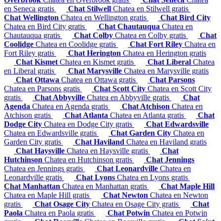
en Seneca gratis
Chat Stilwell
Chatea en Stilwell gratis
Chat Wellington
Chatea en Wellington gratis
Chat Bird City
Chatea en Bird City gratis
Chat Chautauqua
Chatea en
Chautauqua gratis
Chat Colby
Chatea en Colby gratis
Chat
Coolidge
Chatea en Coolidge gratis
Chat Fort Riley
Chatea en
Fort Riley gratis
Chat Herington
Chatea en Herington gratis
Chat Kismet
Chatea en Kismet gratis
Chat Liberal
Chatea
en Liberal gratis
Chat Marysville
Chatea en Marysville gratis
Chat Ottawa
Chatea en Ottawa gratis
Chat Parsons
Chatea en Parsons gratis
Chat Scott City
Chatea en Scott City
gratis
Chat Abbyville
Chatea en Abbyville gratis
Chat
Agenda
Chatea en Agenda gratis
Chat Atchison
Chatea en
Atchison gratis
Chat Atlanta
Chatea en Atlanta gratis
Chat
Dodge City
Chatea en Dodge City gratis
Chat Edwardsville
Chatea en Edwardsville gratis
Chat Garden City
Chatea en
Garden City gratis
Chat Haviland
Chatea en Haviland gratis
Chat Haysville
Chatea en Haysville gratis
Chat
Hutchinson
Chatea en Hutchinson gratis
Chat Jennings
Chatea en Jennings gratis
Chat Leonardville
Chatea en
Leonardville gratis
Chat Lyons
Chatea en Lyons gratis
Chat Manhattan
Chatea en Manhattan gratis
Chat Maple Hill
Chatea en Maple Hill gratis
Chat Newton
Chatea en Newton
gratis
Chat Osage City
Chatea en Osage City gratis
Chat
Paola
Chatea en Paola gratis
Chat Potwin
Chatea en Potwin