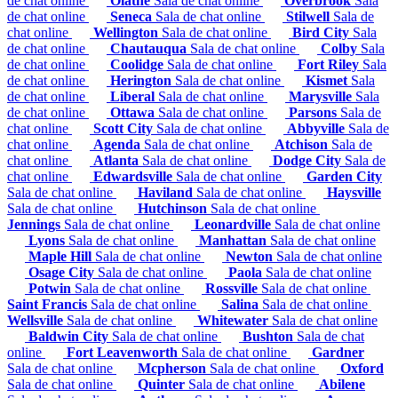
de chat online
Olathe
Sala de chat online
Overbrook
Sala
de chat online
Seneca
Sala de chat online
Stilwell
Sala de
chat online
Wellington
Sala de chat online
Bird City
Sala
de chat online
Chautauqua
Sala de chat online
Colby
Sala
de chat online
Coolidge
Sala de chat online
Fort Riley
Sala
de chat online
Herington
Sala de chat online
Kismet
Sala
de chat online
Liberal
Sala de chat online
Marysville
Sala
de chat online
Ottawa
Sala de chat online
Parsons
Sala de
chat online
Scott City
Sala de chat online
Abbyville
Sala de
chat online
Agenda
Sala de chat online
Atchison
Sala de
chat online
Atlanta
Sala de chat online
Dodge City
Sala de
chat online
Edwardsville
Sala de chat online
Garden City
Sala de chat online
Haviland
Sala de chat online
Haysville
Sala de chat online
Hutchinson
Sala de chat online
Jennings
Sala de chat online
Leonardville
Sala de chat online
Lyons
Sala de chat online
Manhattan
Sala de chat online
Maple Hill
Sala de chat online
Newton
Sala de chat online
Osage City
Sala de chat online
Paola
Sala de chat online
Potwin
Sala de chat online
Rossville
Sala de chat online
Saint Francis
Sala de chat online
Salina
Sala de chat online
Wellsville
Sala de chat online
Whitewater
Sala de chat online
Baldwin City
Sala de chat online
Bushton
Sala de chat
online
Fort Leavenworth
Sala de chat online
Gardner
Sala de chat online
Mcpherson
Sala de chat online
Oxford
Sala de chat online
Quinter
Sala de chat online
Abilene