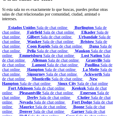
Si esta sala no es exactamente lo que buscas, puedes probar otras
salas de chat relacionadas por comunidad, ciudad, amistad o
intereses.
Estados Unidos
Sala de chat online
Burlington
Sala de
chat online
Fairfield
Sala de chat online
Elkader
Sala de
chat online
Gilbert
Sala de chat online
Urbandale
Sala de
chat online
Waukee
Sala de chat online
Bristow
Sala de
chat online
Coon Rapids
Sala de chat online
Dana
Sala de
chat online
Pella
Sala de chat online
Waukon
Sala de chat
online
Emmetsburg
Sala de chat online
Lost Nation
Sala
de chat online
Alleman
Sala de chat online
Granville
Sala
de chat online
Lamoni
Sala de chat online
Paullina
Sala de
chat online
Hampton
Sala de chat online
La Motte
Sala de
chat online
Sigourney
Sala de chat online
Ackworth
Sala
de chat online
Monticello
Sala de chat online
New
Hampton
Sala de chat online
Sioux City
Sala de chat online
Fort Atkinson
Sala de chat online
Keokuk
Sala de chat
online
Pleasantville
Sala de chat online
Emerson
Sala de
chat online
Derby
Sala de chat online
Clutier
Sala de chat
online
Nevada
Sala de chat online
Fort Dodge
Sala de chat
online
Maurice
Sala de chat online
Boone
Sala de chat
online
Denver
Sala de chat online
Garner
Sala de chat