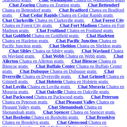
Chat Zearing
Chatea en Zearing gratis
Chat Bettendorf
Chatea en Bettendorf gratis
Chat Bradford
Chatea en Bradford
gratis
Chat Cedar Rapids
Chatea en Cedar Rapids gratis
Chat Clarksville
Chatea en Clarksville gratis
Chat Forest City
Chatea en Forest City gratis
Chat Fort Madison
Chatea en Fort
Madison gratis
Chat Fruitland
Chatea en Fruitland gratis
Chat Goldfield
Chatea en Goldfield gratis
Chat Hazleton
Chatea en Hazleton gratis
Chat Pacific Junction
Chatea en
Pacific Junction gratis
Chat Sheldon
Chatea en Sheldon gratis
Chat Sibley
Chatea en Sibley gratis
Chat Wayland
Chatea
en Wayland gratis
Chat Webb
Chatea en Webb gratis
Chat
Allerton
Chatea en Allerton gratis
Chat Blencoe
Chatea en
Blencoe gratis
Chat Buffalo Center
Chatea en Buffalo Center
gratis
Chat Dubuque
Chatea en Dubuque gratis
Chat
Dyersville
Chatea en Dyersville gratis
Chat Grinnell
Chatea en
Grinnell gratis
Chat Holstein
Chatea en Holstein gratis
Chat Lovilia
Chatea en Lovilia gratis
Chat Moravia
Chatea en
Moravia gratis
Chat Oakville
Chatea en Oakville gratis
Chat Packwood
Chatea en Packwood gratis
Chat Peterson
Chatea en Peterson gratis
Chat Pleasant Valley
Chatea en
Pleasant Valley gratis
Chat Shenandoah
Chatea en
Shenandoah gratis
Chat Spencer
Chatea en Spencer gratis
Chat Boxholm
Chatea en Boxholm gratis
Chat Brooklyn
Chatea en Brooklyn gratis
Chat Glenwood
Chatea en