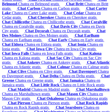
Belmond
Chatea en Belmond gratis
Chat Britt
Chatea en Britt
gratis
Chat Carbon
Chatea en Carbon gratis
Chat Carter
Lake
Chatea en Carter Lake gratis
Chat Cedar
Chatea en
Cedar gratis
Chat Cherokee
Chatea en Cherokee gratis
Chat Chillicothe
Chatea en Chillicothe gratis
Chat Coralville
Chatea en Coralville gratis
Chat Davis City
Chatea en Davis
City gratis
Chat Decorah
Chatea en Decorah gratis
Chat
Des Moines
Chatea en Des Moines gratis
Chat Earlham
Chatea en Earlham gratis
Chat Early
Chatea en Early gratis
Chat Eldora
Chatea en Eldora gratis
Chat Ionia
Chatea en
Ionia gratis
Chat Iowa City
Chatea en Iowa City gratis
Chat Iowa Falls
Chatea en Iowa Falls gratis
Chat Kalona
Chatea en Kalona gratis
Chat Sac City
Chatea en Sac City
gratis
Chat Ankeny
Chatea en Ankeny gratis
Chat Atlantic
Chatea en Atlantic gratis
Chat Calmar
Chatea en Calmar gratis
Chat Clive
Chatea en Clive gratis
Chat Davenport
Chatea
en Davenport gratis
Chat Delta
Chatea en Delta gratis
Chat
Greene
Chatea en Greene gratis
Chat Jamaica
Chatea en
Jamaica gratis
Chat Little Rock
Chatea en Little Rock gratis
Chat Madrid
Chatea en Madrid gratis
Chat Marshalltown
Chatea en Marshalltown gratis
Chat Mason City
Chatea en
Mason City gratis
Chat Oskaloosa
Chatea en Oskaloosa gratis
Chat Pierson
Chatea en Pierson gratis
Chat Rock Rapids
Chatea en Rock Rapids gratis
Chat Searsboro
Chatea en
Searsboro gratis
Chat Washington
Chatea en Washington gratis