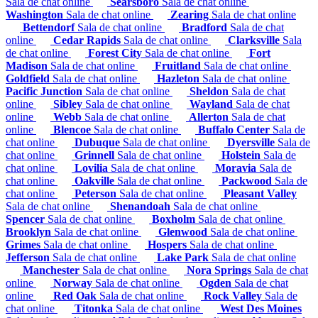
Sala de chat online
Searsboro
Sala de chat online
Washington
Sala de chat online
Zearing
Sala de chat online
Bettendorf
Sala de chat online
Bradford
Sala de chat
online
Cedar Rapids
Sala de chat online
Clarksville
Sala
de chat online
Forest City
Sala de chat online
Fort
Madison
Sala de chat online
Fruitland
Sala de chat online
Goldfield
Sala de chat online
Hazleton
Sala de chat online
Pacific Junction
Sala de chat online
Sheldon
Sala de chat
online
Sibley
Sala de chat online
Wayland
Sala de chat
online
Webb
Sala de chat online
Allerton
Sala de chat
online
Blencoe
Sala de chat online
Buffalo Center
Sala de
chat online
Dubuque
Sala de chat online
Dyersville
Sala de
chat online
Grinnell
Sala de chat online
Holstein
Sala de
chat online
Lovilia
Sala de chat online
Moravia
Sala de
chat online
Oakville
Sala de chat online
Packwood
Sala de
chat online
Peterson
Sala de chat online
Pleasant Valley
Sala de chat online
Shenandoah
Sala de chat online
Spencer
Sala de chat online
Boxholm
Sala de chat online
Brooklyn
Sala de chat online
Glenwood
Sala de chat online
Grimes
Sala de chat online
Hospers
Sala de chat online
Jefferson
Sala de chat online
Lake Park
Sala de chat online
Manchester
Sala de chat online
Nora Springs
Sala de chat
online
Norway
Sala de chat online
Ogden
Sala de chat
online
Red Oak
Sala de chat online
Rock Valley
Sala de
chat online
Titonka
Sala de chat online
West Des Moines