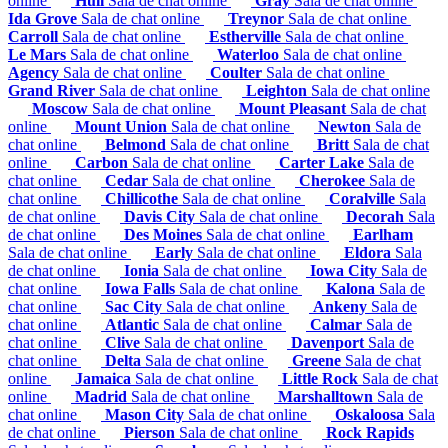
online
Hull
Sala de chat online
Gray
Sala de chat online
Ida Grove
Sala de chat online
Treynor
Sala de chat online
Carroll
Sala de chat online
Estherville
Sala de chat online
Le Mars
Sala de chat online
Waterloo
Sala de chat online
Agency
Sala de chat online
Coulter
Sala de chat online
Grand River
Sala de chat online
Leighton
Sala de chat online
Moscow
Sala de chat online
Mount Pleasant
Sala de chat
online
Mount Union
Sala de chat online
Newton
Sala de
chat online
Belmond
Sala de chat online
Britt
Sala de chat
online
Carbon
Sala de chat online
Carter Lake
Sala de
chat online
Cedar
Sala de chat online
Cherokee
Sala de
chat online
Chillicothe
Sala de chat online
Coralville
Sala
de chat online
Davis City
Sala de chat online
Decorah
Sala
de chat online
Des Moines
Sala de chat online
Earlham
Sala de chat online
Early
Sala de chat online
Eldora
Sala
de chat online
Ionia
Sala de chat online
Iowa City
Sala de
chat online
Iowa Falls
Sala de chat online
Kalona
Sala de
chat online
Sac City
Sala de chat online
Ankeny
Sala de
chat online
Atlantic
Sala de chat online
Calmar
Sala de
chat online
Clive
Sala de chat online
Davenport
Sala de
chat online
Delta
Sala de chat online
Greene
Sala de chat
online
Jamaica
Sala de chat online
Little Rock
Sala de chat
online
Madrid
Sala de chat online
Marshalltown
Sala de
chat online
Mason City
Sala de chat online
Oskaloosa
Sala
de chat online
Pierson
Sala de chat online
Rock Rapids