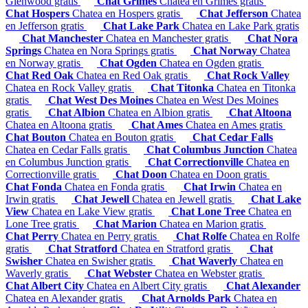
Glenwood gratis
Chat Grimes
Chatea en Grimes gratis
Chat Hospers
Chatea en Hospers gratis
Chat Jefferson
Chatea
en Jefferson gratis
Chat Lake Park
Chatea en Lake Park gratis
Chat Manchester
Chatea en Manchester gratis
Chat Nora
Springs
Chatea en Nora Springs gratis
Chat Norway
Chatea
en Norway gratis
Chat Ogden
Chatea en Ogden gratis
Chat Red Oak
Chatea en Red Oak gratis
Chat Rock Valley
Chatea en Rock Valley gratis
Chat Titonka
Chatea en Titonka
gratis
Chat West Des Moines
Chatea en West Des Moines
gratis
Chat Albion
Chatea en Albion gratis
Chat Altoona
Chatea en Altoona gratis
Chat Ames
Chatea en Ames gratis
Chat Bouton
Chatea en Bouton gratis
Chat Cedar Falls
Chatea en Cedar Falls gratis
Chat Columbus Junction
Chatea
en Columbus Junction gratis
Chat Correctionville
Chatea en
Correctionville gratis
Chat Doon
Chatea en Doon gratis
Chat Fonda
Chatea en Fonda gratis
Chat Irwin
Chatea en
Irwin gratis
Chat Jewell
Chatea en Jewell gratis
Chat Lake
View
Chatea en Lake View gratis
Chat Lone Tree
Chatea en
Lone Tree gratis
Chat Marion
Chatea en Marion gratis
Chat Perry
Chatea en Perry gratis
Chat Rolfe
Chatea en Rolfe
gratis
Chat Stratford
Chatea en Stratford gratis
Chat
Swisher
Chatea en Swisher gratis
Chat Waverly
Chatea en
Waverly gratis
Chat Webster
Chatea en Webster gratis
Chat Albert City
Chatea en Albert City gratis
Chat Alexander
Chatea en Alexander gratis
Chat Arnolds Park
Chatea en