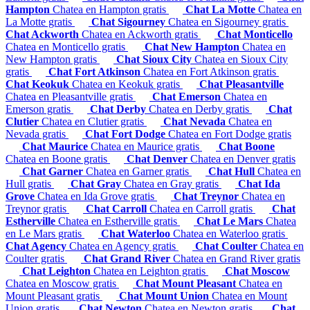
Hampton
Chatea en Hampton gratis
Chat La Motte
Chatea en
La Motte gratis
Chat Sigourney
Chatea en Sigourney gratis
Chat Ackworth
Chatea en Ackworth gratis
Chat Monticello
Chatea en Monticello gratis
Chat New Hampton
Chatea en
New Hampton gratis
Chat Sioux City
Chatea en Sioux City
gratis
Chat Fort Atkinson
Chatea en Fort Atkinson gratis
Chat Keokuk
Chatea en Keokuk gratis
Chat Pleasantville
Chatea en Pleasantville gratis
Chat Emerson
Chatea en
Emerson gratis
Chat Derby
Chatea en Derby gratis
Chat
Clutier
Chatea en Clutier gratis
Chat Nevada
Chatea en
Nevada gratis
Chat Fort Dodge
Chatea en Fort Dodge gratis
Chat Maurice
Chatea en Maurice gratis
Chat Boone
Chatea en Boone gratis
Chat Denver
Chatea en Denver gratis
Chat Garner
Chatea en Garner gratis
Chat Hull
Chatea en
Hull gratis
Chat Gray
Chatea en Gray gratis
Chat Ida
Grove
Chatea en Ida Grove gratis
Chat Treynor
Chatea en
Treynor gratis
Chat Carroll
Chatea en Carroll gratis
Chat
Estherville
Chatea en Estherville gratis
Chat Le Mars
Chatea
en Le Mars gratis
Chat Waterloo
Chatea en Waterloo gratis
Chat Agency
Chatea en Agency gratis
Chat Coulter
Chatea en
Coulter gratis
Chat Grand River
Chatea en Grand River gratis
Chat Leighton
Chatea en Leighton gratis
Chat Moscow
Chatea en Moscow gratis
Chat Mount Pleasant
Chatea en
Mount Pleasant gratis
Chat Mount Union
Chatea en Mount
Union gratis
Chat Newton
Chatea en Newton gratis
Chat