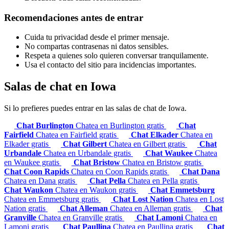
Recomendaciones antes de entrar
Cuida tu privacidad desde el primer mensaje.
No compartas contrasenas ni datos sensibles.
Respeta a quienes solo quieren conversar tranquilamente.
Usa el contacto del sitio para incidencias importantes.
Salas de chat en Iowa
Si lo prefieres puedes entrar en las salas de chat de Iowa.
Chat Burlington
Chatea en Burlington gratis
Chat
Fairfield
Chatea en Fairfield gratis
Chat Elkader
Chatea en
Elkader gratis
Chat Gilbert
Chatea en Gilbert gratis
Chat
Urbandale
Chatea en Urbandale gratis
Chat Waukee
Chatea
en Waukee gratis
Chat Bristow
Chatea en Bristow gratis
Chat Coon Rapids
Chatea en Coon Rapids gratis
Chat Dana
Chatea en Dana gratis
Chat Pella
Chatea en Pella gratis
Chat Waukon
Chatea en Waukon gratis
Chat Emmetsburg
Chatea en Emmetsburg gratis
Chat Lost Nation
Chatea en Lost
Nation gratis
Chat Alleman
Chatea en Alleman gratis
Chat
Granville
Chatea en Granville gratis
Chat Lamoni
Chatea en
Lamoni gratis
Chat Paullina
Chatea en Paullina gratis
Chat