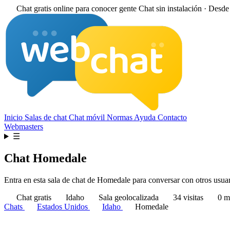
Chat gratis online para conocer gente
Chat sin instalación · Desd
Inicio
Salas de chat
Chat móvil
Normas
Ayuda
Contacto
Webmasters
☰
Chat Homedale
Entra en esta sala de chat de Homedale para conversar con otros usuari
Chat gratis
Idaho
Sala geolocalizada
34 visitas
0 m
Chats
Estados Unidos
Idaho
Homedale