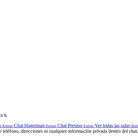
a ti.
s
Chat Hagerman
Chat Preston
Ver todas las salas
Entrar
Entrar
Entrar
Índ
teléfono, direcciones ni cualquier información privada dentro del chat