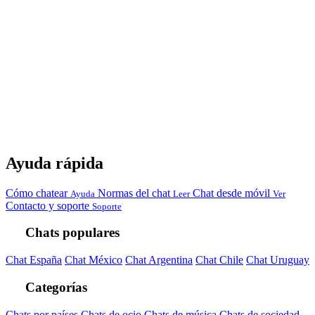
Ayuda rápida
Cómo chatear
Normas del chat
Chat desde móvil
Ayuda
Leer
Ver
Contacto y soporte
Soporte
Chats populares
Chat España
Chat México
Chat Argentina
Chat Chile
Chat Uruguay
Categorías
Chats por países
Chats de ocio
Chats de música
Chats de sociedad