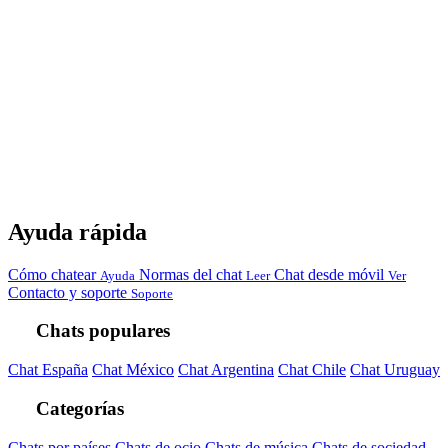
Ayuda rápida
Cómo chatear
Normas del chat
Chat desde móvil
Ayuda
Leer
Ver
Contacto y soporte
Soporte
Chats populares
Chat España
Chat México
Chat Argentina
Chat Chile
Chat Uruguay
Categorías
Chats por países
Chats de ocio
Chats de música
Chats de sociedad