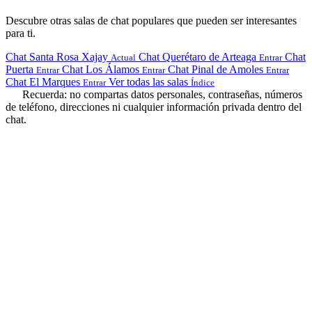
Descubre otras salas de chat populares que pueden ser interesantes
para ti.
Chat Santa Rosa Xajay
Chat Querétaro de Arteaga
Chat
Actual
Entrar
Puerta
Chat Los Álamos
Chat Pinal de Amoles
Entrar
Entrar
Entrar
Chat El Marques
Ver todas las salas
Entrar
Índice
Recuerda: no compartas datos personales, contraseñas, números
de teléfono, direcciones ni cualquier información privada dentro del
chat.