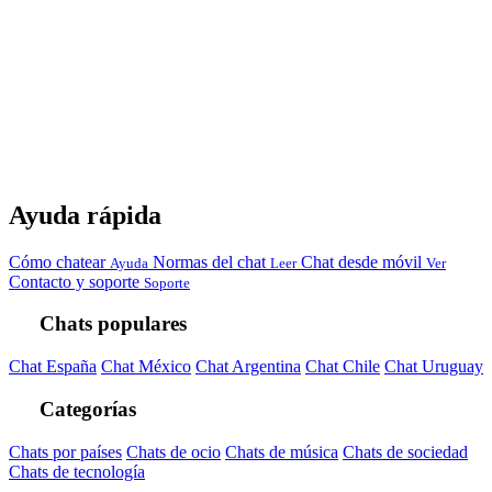
Ayuda rápida
Cómo chatear
Normas del chat
Chat desde móvil
Ayuda
Leer
Ver
Contacto y soporte
Soporte
Chats populares
Chat España
Chat México
Chat Argentina
Chat Chile
Chat Uruguay
Categorías
Chats por países
Chats de ocio
Chats de música
Chats de sociedad
Chats de tecnología