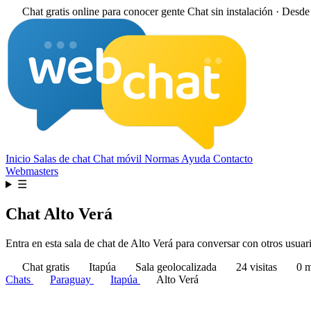
Chat gratis online para conocer gente
Chat sin instalación · Desd
Inicio
Salas de chat
Chat móvil
Normas
Ayuda
Contacto
Webmasters
☰
Chat Alto Verá
Entra en esta sala de chat de Alto Verá para conversar con otros usuari
Chat gratis
Itapúa
Sala geolocalizada
24 visitas
0 m
Chats
Paraguay
Itapúa
Alto Verá