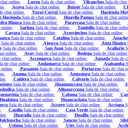
 chat online
Luren
Sala de chat online
Vilcanchos
Sala de chat
ine
Acoya
Sala de chat online
Butaje
Sala de chat online
C
de chat online
Yuraj Corral
Sala de chat online
Hacienda Mo
e Hacienda
Sala de chat online
Huaylla Pampa
Sala de chat onli
edra Blanca
Sala de chat online
Pacaycasa
Sala de chat online
t online
Sarhua
Sala de chat online
Tambillo
Sala de chat onli
Cayara
Sala de chat online
Acosvinchos
Sala de chat online
uanca
Sala de chat online
Catalina
Sala de chat online
Apache
a
Sala de chat online
Ajoscca
Sala de chat online
Anta Huaico
ay
Sala de chat online
San Juan
Sala de chat online
Acallario
S
hat online
Ayay
Sala de chat online
Bodega
Sala de chat onlin
e chat online
Accomarca
Sala de chat online
Aguada
Sala de c
la de chat online
Andamarca
Sala de chat online
Asabamba
S
t online
Pacuanto
Sala de chat online
Portacruz
Sala de chat 
ine
Anama
Sala de chat online
Angostura
Sala de chat online
line
Caldera
Sala de chat online
Calvario
Sala de chat online
ajones
Sala de chat online
Huamanccasa
Sala de chat online
H
oshuilca
Sala de chat online
Allpaurccuna
Sala de chat online
uenavista
Sala de chat online
Cabana
Sala de chat online
Can
Hualshua
Sala de chat online
Huancachata
Sala de chat online
arca
Sala de chat online
Accoro
Sala de chat online
Acctapa
S
e
Capilla
Sala de chat online
Casa Verde
Sala de chat online
line
Huaculla
Sala de chat online
Huailla
Sala de chat online
Jolchuscha
Sala de chat online
Sancos
Sala de chat online
Sibi
ne
Ustuna
Sala de chat online
Utec
Sala de chat online
Acch