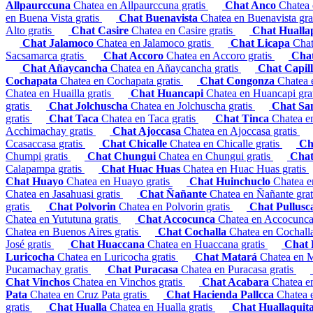
Allpaurccuna
Chatea en Allpaurccuna gratis
Chat Anco
Chatea 
en Buena Vista gratis
Chat Buenavista
Chatea en Buenavista gra
Alto gratis
Chat Casire
Chatea en Casire gratis
Chat Huall
Chat Jalamoco
Chatea en Jalamoco gratis
Chat Licapa
Chat
Sacsamarca gratis
Chat Accoro
Chatea en Accoro gratis
Cha
Chat Añaycancha
Chatea en Añaycancha gratis
Chat Capil
Cochapata
Chatea en Cochapata gratis
Chat Congonza
Chatea 
Chatea en Huailla gratis
Chat Huancapi
Chatea en Huancapi gra
gratis
Chat Jolchuscha
Chatea en Jolchuscha gratis
Chat Sa
gratis
Chat Taca
Chatea en Taca gratis
Chat Tinca
Chatea en
Acchimachay gratis
Chat Ajoccasa
Chatea en Ajoccasa gratis
Ccasaccasa gratis
Chat Chicalle
Chatea en Chicalle gratis
Ch
Chumpi gratis
Chat Chungui
Chatea en Chungui gratis
Chat
Calapampa gratis
Chat Huac Huas
Chatea en Huac Huas gratis
Chat Huayo
Chatea en Huayo gratis
Chat Huinchuclo
Chatea e
Chatea en Jasahuasi gratis
Chat Ñañante
Chatea en Ñañante gra
gratis
Chat Polvorin
Chatea en Polvorin gratis
Chat Pullus
Chatea en Yututuna gratis
Chat Accocunca
Chatea en Accocunca
Chatea en Buenos Aires gratis
Chat Cochalla
Chatea en Cochalla
José gratis
Chat Huaccana
Chatea en Huaccana gratis
Chat
Luricocha
Chatea en Luricocha gratis
Chat Matará
Chatea en M
Pucamachay gratis
Chat Puracasa
Chatea en Puracasa gratis
Chat Vinchos
Chatea en Vinchos gratis
Chat Acabara
Chatea e
Pata
Chatea en Cruz Pata gratis
Chat Hacienda Pallcca
Chatea 
gratis
Chat Hualla
Chatea en Hualla gratis
Chat Huallaquit