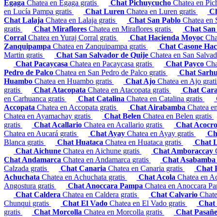
Egaga
Chatea en Egaga gratis
Chat Pichuycucho
Chatea en Pic
en Lucía Pampa gratis
Chat Luren
Chatea en Luren gratis
Ch
Chat Lalaja
Chatea en Lalaja gratis
Chat San Pablo
Chatea en 
gratis
Chat Miraflores
Chatea en Miraflores gratis
Chat San
Corral
Chatea en Yuraj Corral gratis
Chat Hacienda Moyoc
Cha
Zanquipampa
Chatea en Zanquipampa gratis
Chat Casone Ha
Martin gratis
Chat San Salvador de Quije
Chatea en San Salvad
Chat Pacaycasa
Chatea en Pacaycasa gratis
Chat Payco
Cha
Pedro de Palco
Chatea en San Pedro de Palco gratis
Chat Sarh
Huambo
Chatea en Huambo gratis
Chat Ajo
Chatea en Ajo grat
gratis
Chat Atacopata
Chatea en Atacopata gratis
Chat Car
en Carhuanca gratis
Chat Catalina
Chatea en Catalina gratis
Accopata
Chatea en Accopata gratis
Chat Airabamba
Chatea e
Chatea en Ayamachay gratis
Chat Belen
Chatea en Belen gratis
gratis
Chat Acallario
Chatea en Acallario gratis
Chat Acocr
Chatea en Aucará gratis
Chat Ayay
Chatea en Ayay gratis
Ch
Blanca gratis
Chat Huataca
Chatea en Huataca gratis
Chat 
Chat Aichune
Chatea en Aichune gratis
Chat Amboraccay
Chat Andamarca
Chatea en Andamarca gratis
Chat Asabamb
Calzada gratis
Chat Canaria
Chatea en Canaria gratis
Chat 
Achuchata
Chatea en Achuchata gratis
Chat Acola
Chatea en Ac
Angostura gratis
Chat Anoccara Pampa
Chatea en Anoccara Pa
Chat Caldera
Chatea en Caldera gratis
Chat Calvario
Chate
Chunqui gratis
Chat El Vado
Chatea en El Vado gratis
Chat
gratis
Chat Morcolla
Chatea en Morcolla gratis
Chat Pasañ