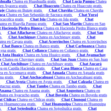
shualla
Chatea en Huashualla gratis
Chat Lucía Pampa
Chatea
en Ayaorca gratis
Chat Huaccuto
Chatea en Huaccuto gratis
aje
Chatea en Butaje gratis
Chat Chaviña
Chatea en Chaviña
raca
Chatea en San Sebastián de Sacraca gratis
Chat Yuraj
cacollca gratis
Chat Isla
Chatea en Isla gratis
Chat
atea en Huaylla Pampa gratis
Chat San Martin
Chatea en San
 Hacienda Piedra Blanca
Chatea en Hacienda Piedra Blanca gratis
is
Chat Alfachayoc
Chatea en Alfachayoc gratis
Chat San
is
Chat Anchiguay
Chatea en Anchiguay gratis
Chat
atea en Cayara gratis
Chat Acosvinchos
Chatea en Acosvinchos
Chat Banco
Chatea en Banco gratis
Chat Carhuanca
Chatea
yna gratis
Chat Collanco
Chatea en Collanco gratis
Chat
t Anta Huaico
Chatea en Anta Huaico gratis
Chat Ayamachay
ay
Chatea en Chuymay gratis
Chat San Juan
Chatea en San Juan
Chat Anchihuay
Chatea en Anchihuay gratis
Chat Aucará
a en Capilla Hacienda gratis
Chat Casa Blanca
Chatea en Casa
ea en Accomarca gratis
Chat Aguada
Chatea en Aguada gratis
na gratis
Chat Anchacahuasi
Chatea en Anchacahuasi gratis
s
Chat Ayuta
Chatea en Ayuta gratis
Chat Calzada
Chatea en
rtacruz gratis
Chat Tambo
Chatea en Tambo gratis
Chat
 Anama
Chatea en Anama gratis
Chat Angostura
Chatea en
hatea en Ayacucho gratis
Chat Boveda
Chatea en Boveda gratis
t Chilcas
Chatea en Chilcas gratis
Chat Chunqui
Chatea en
en Huamanccasa gratis
Chat Huanquipa
Chatea en Huanquipa
is
Chat Sojoshuilca
Chatea en Sojoshuilca gratis
Chat