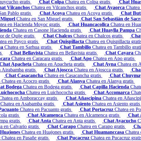
huycucho gratis
Chat Colpa
Chatea en Colpa gratis
Chat Hua
at Vilcanchos
Chatea en Vilcanchos gratis
Chat Ayaorca
Chatea 
San Pablo gratis
Chat Acoya
Chatea en Acoya gratis
Chat But
 Miguel
Chatea en San Miguel gratis
Chat San Sebastián de Sac
tea en Hacienda Moyoc gratis
Chat Huancacollca
Chatea en Huan
cienda
Chatea en Casone Hacienda gratis
Chat Huaylla Pampa
Ch
or de Quije gratis
Chat Chalcos
Chatea en Chalcos gratis
Chat
tea en Payco gratis
Chat Quispillacta
Chatea en Quispillacta grat
ua
Chatea en Sarhua gratis
Chat Tambillo
Chatea en Tambillo grat
is
Chat Bellavista
Chatea en Bellavista gratis
Chat Cayara
Ch
acara
Chatea en Caracara gratis
Chat Apo
Chatea en Apo gratis
Chat Apacheta
Chatea en Apacheta gratis
Chat Ayna
Chatea en A
n Airabamba gratis
Chat Ajoscca
Chatea en Ajoscca gratis
Cha
Chat Casacancha
Chatea en Casacancha gratis
Chat Chuym
o
Chatea en Acocro gratis
Chat Alanya
Chatea en Alanya gratis
at Bodega
Chatea en Bodega gratis
Chat Capilla Hacienda
Chate
Luichococha
Chatea en Luichococha gratis
Chat Accomarca
Chat
Chatea en Amboraccay gratis
Chat Añascipina
Chatea en Añascipi
a
Chatea en Asabamba gratis
Chat Asiento
Chatea en Asiento grati
Pacuanto
Chatea en Pacuanto gratis
Chat Portacruz
Chatea en Po
ola gratis
Chat Alcamenca
Chatea en Alcamenca gratis
Chat
mpa gratis
Chat Anta
Chatea en Anta gratis
Chat Ayacucho
C
a en Calvario gratis
Chat Carapo
Chatea en Carapo gratis
Cha
 Huajones
Chatea en Huajones gratis
Chat Huamanccasa
Chatea 
e
Chatea en Pasañe gratis
Chat Pucacruz
Chatea en Pucacruz grat