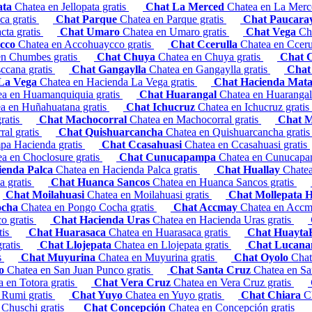
ata
Chatea en Jellopata gratis
Chat La Merced
Chatea en La Merc
ca gratis
Chat Parque
Chatea en Parque gratis
Chat Paucara
cta gratis
Chat Umaro
Chatea en Umaro gratis
Chat Vega
Ch
ycco
Chatea en Accohuaycco gratis
Chat Ccerulla
Chatea en Cceru
en Chumbes gratis
Chat Chuya
Chatea en Chuya gratis
Chat 
ccana gratis
Chat Gangaylla
Chatea en Gangaylla gratis
Chat
 La Vega
Chatea en Hacienda La Vega gratis
Chat Hacienda Mat
ea en Huamanquiquia gratis
Chat Huarangal
Chatea en Huarangal
a en Huñahuatana gratis
Chat Ichucruz
Chatea en Ichucruz gratis
ratis
Chat Machocorral
Chatea en Machocorral gratis
Chat 
ral gratis
Chat Quishuarcancha
Chatea en Quishuarcancha grati
pa Hacienda gratis
Chat Ccasahuasi
Chatea en Ccasahuasi gratis
a en Choclosure gratis
Chat Cunucapampa
Chatea en Cunucapa
ienda Palca
Chatea en Hacienda Palca gratis
Chat Huallay
Chatea
 gratis
Chat Huanca Sancos
Chatea en Huanca Sancos gratis
Chat Moilahuasi
Chatea en Moilahuasi gratis
Chat Mollepata 
ocha
Chatea en Pongo Cocha gratis
Chat Accmay
Chatea en Accm
o gratis
Chat Hacienda Uras
Chatea en Hacienda Uras gratis
tis
Chat Huarasaca
Chatea en Huarasaca gratis
Chat Huayta
ratis
Chat Llojepata
Chatea en Llojepata gratis
Chat Lucan
s
Chat Muyurina
Chatea en Muyurina gratis
Chat Oyolo
Chat
co
Chatea en San Juan Punco gratis
Chat Santa Cruz
Chatea en Sa
a en Totora gratis
Chat Vera Cruz
Chatea en Vera Cruz gratis
 Rumi gratis
Chat Yuyo
Chatea en Yuyo gratis
Chat Chiara
C
 Chuschi gratis
Chat Concepción
Chatea en Concepción gratis