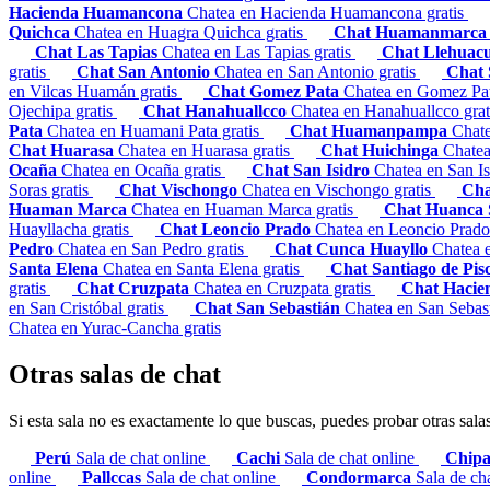
Hacienda Huamancona
Chatea en Hacienda Huamancona gratis
Quichca
Chatea en Huagra Quichca gratis
Chat Huamanmarc
Chat Las Tapias
Chatea en Las Tapias gratis
Chat Llehuac
gratis
Chat San Antonio
Chatea en San Antonio gratis
Chat 
en Vilcas Huamán gratis
Chat Gomez Pata
Chatea en Gomez Pat
Ojechipa gratis
Chat Hanahuallcco
Chatea en Hanahuallcco gra
Pata
Chatea en Huamani Pata gratis
Chat Huamanpampa
Chat
Chat Huarasa
Chatea en Huarasa gratis
Chat Huichinga
Chatea
Ocaña
Chatea en Ocaña gratis
Chat San Isidro
Chatea en San Is
Soras gratis
Chat Vischongo
Chatea en Vischongo gratis
Cha
Huaman Marca
Chatea en Huaman Marca gratis
Chat Huanca 
Huayllacha gratis
Chat Leoncio Prado
Chatea en Leoncio Prado
Pedro
Chatea en San Pedro gratis
Chat Cunca Huayllo
Chatea 
Santa Elena
Chatea en Santa Elena gratis
Chat Santiago de Pi
gratis
Chat Cruzpata
Chatea en Cruzpata gratis
Chat Hacie
en San Cristóbal gratis
Chat San Sebastián
Chatea en San Sebast
Chatea en Yurac-Cancha gratis
Otras salas de chat
Si esta sala no es exactamente lo que buscas, puedes probar otras sala
Perú
Sala de chat online
Cachi
Sala de chat online
Chip
online
Pallccas
Sala de chat online
Condormarca
Sala de ch