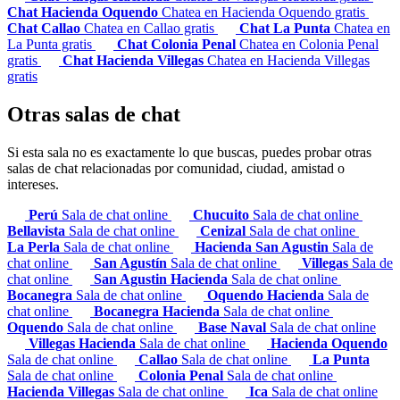
Chat Hacienda Oquendo
Chatea en Hacienda Oquendo gratis
Chat Callao
Chatea en Callao gratis
Chat La Punta
Chatea en
La Punta gratis
Chat Colonia Penal
Chatea en Colonia Penal
gratis
Chat Hacienda Villegas
Chatea en Hacienda Villegas
gratis
Otras salas de chat
Si esta sala no es exactamente lo que buscas, puedes probar otras
salas de chat relacionadas por comunidad, ciudad, amistad o
intereses.
Perú
Sala de chat online
Chucuito
Sala de chat online
Bellavista
Sala de chat online
Cenizal
Sala de chat online
La Perla
Sala de chat online
Hacienda San Agustin
Sala de
chat online
San Agustín
Sala de chat online
Villegas
Sala de
chat online
San Agustin Hacienda
Sala de chat online
Bocanegra
Sala de chat online
Oquendo Hacienda
Sala de
chat online
Bocanegra Hacienda
Sala de chat online
Oquendo
Sala de chat online
Base Naval
Sala de chat online
Villegas Hacienda
Sala de chat online
Hacienda Oquendo
Sala de chat online
Callao
Sala de chat online
La Punta
Sala de chat online
Colonia Penal
Sala de chat online
Hacienda Villegas
Sala de chat online
Ica
Sala de chat online