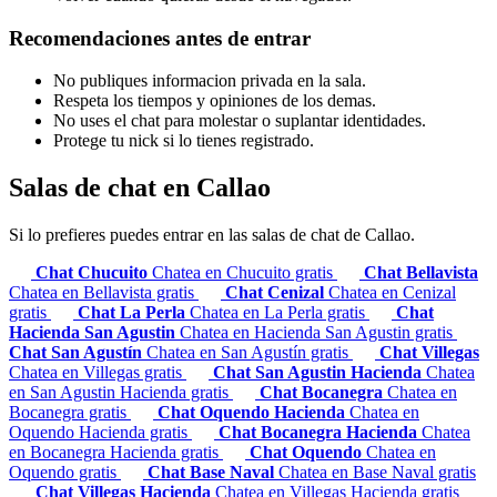
Recomendaciones antes de entrar
No publiques informacion privada en la sala.
Respeta los tiempos y opiniones de los demas.
No uses el chat para molestar o suplantar identidades.
Protege tu nick si lo tienes registrado.
Salas de chat en Callao
Si lo prefieres puedes entrar en las salas de chat de Callao.
Chat Chucuito
Chatea en Chucuito gratis
Chat Bellavista
Chatea en Bellavista gratis
Chat Cenizal
Chatea en Cenizal
gratis
Chat La Perla
Chatea en La Perla gratis
Chat
Hacienda San Agustin
Chatea en Hacienda San Agustin gratis
Chat San Agustín
Chatea en San Agustín gratis
Chat Villegas
Chatea en Villegas gratis
Chat San Agustin Hacienda
Chatea
en San Agustin Hacienda gratis
Chat Bocanegra
Chatea en
Bocanegra gratis
Chat Oquendo Hacienda
Chatea en
Oquendo Hacienda gratis
Chat Bocanegra Hacienda
Chatea
en Bocanegra Hacienda gratis
Chat Oquendo
Chatea en
Oquendo gratis
Chat Base Naval
Chatea en Base Naval gratis
Chat Villegas Hacienda
Chatea en Villegas Hacienda gratis