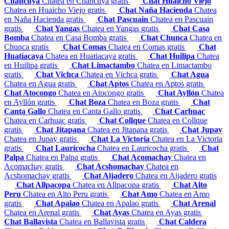
Chancuya
Chatea en Chancuya gratis
Chat Huaicho Viejo
Chatea en Huaicho Viejo gratis
Chat Naña Hacienda
Chatea
en Naña Hacienda gratis
Chat Pascuain
Chatea en Pascuain
gratis
Chat Yangas
Chatea en Yangas gratis
Chat Casa
Bomba
Chatea en Casa Bomba gratis
Chat Chunca
Chatea en
Chunca gratis
Chat Comas
Chatea en Comas gratis
Chat
Huatiacaya
Chatea en Huatiacaya gratis
Chat Huilipa
Chatea
en Huilipa gratis
Chat Limactambo
Chatea en Limactambo
gratis
Chat Vichca
Chatea en Vichca gratis
Chat Agua
Chatea en Agua gratis
Chat Aptos
Chatea en Aptos gratis
Chat Atocongo
Chatea en Atocongo gratis
Chat Ayllón
Chatea
en Ayllón gratis
Chat Boza
Chatea en Boza gratis
Chat
Canta Gallo
Chatea en Canta Gallo gratis
Chat Carhuac
Chatea en Carhuac gratis
Chat Collque
Chatea en Collque
gratis
Chat Jitapana
Chatea en Jitapana gratis
Chat Jupay
Chatea en Jupay gratis
Chat La Victoria
Chatea en La Victoria
gratis
Chat Lauricocha
Chatea en Lauricocha gratis
Chat
Palpa
Chatea en Palpa gratis
Chat Acomachay
Chatea en
Acomachay gratis
Chat Acshomachay
Chatea en
Acshomachay gratis
Chat Aijadero
Chatea en Aijadero gratis
Chat Allpacopa
Chatea en Allpacopa gratis
Chat Alto
Peru
Chatea en Alto Peru gratis
Chat Amo
Chatea en Amo
gratis
Chat Apalao
Chatea en Apalao gratis
Chat Arenal
Chatea en Arenal gratis
Chat Ayas
Chatea en Ayas gratis
Chat Ballavista
Chatea en Ballavista gratis
Chat Caldera