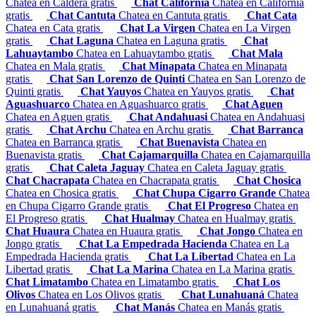
Chatea en Caldera gratis
Chat California
Chatea en California
gratis
Chat Cantuta
Chatea en Cantuta gratis
Chat Cata
Chatea en Cata gratis
Chat La Virgen
Chatea en La Virgen
gratis
Chat Laguna
Chatea en Laguna gratis
Chat
Lahuaytambo
Chatea en Lahuaytambo gratis
Chat Mala
Chatea en Mala gratis
Chat Minapata
Chatea en Minapata
gratis
Chat San Lorenzo de Quinti
Chatea en San Lorenzo de
Quinti gratis
Chat Yauyos
Chatea en Yauyos gratis
Chat
Aguashuarco
Chatea en Aguashuarco gratis
Chat Aguen
Chatea en Aguen gratis
Chat Andahuasi
Chatea en Andahuasi
gratis
Chat Archu
Chatea en Archu gratis
Chat Barranca
Chatea en Barranca gratis
Chat Buenavista
Chatea en
Buenavista gratis
Chat Cajamarquilla
Chatea en Cajamarquilla
gratis
Chat Caleta Jaguay
Chatea en Caleta Jaguay gratis
Chat Chacrapata
Chatea en Chacrapata gratis
Chat Chosica
Chatea en Chosica gratis
Chat Chupa Cigarro Grande
Chatea
en Chupa Cigarro Grande gratis
Chat El Progreso
Chatea en
El Progreso gratis
Chat Hualmay
Chatea en Hualmay gratis
Chat Huaura
Chatea en Huaura gratis
Chat Jongo
Chatea en
Jongo gratis
Chat La Empedrada Hacienda
Chatea en La
Empedrada Hacienda gratis
Chat La Libertad
Chatea en La
Libertad gratis
Chat La Marina
Chatea en La Marina gratis
Chat Limatambo
Chatea en Limatambo gratis
Chat Los
Olivos
Chatea en Los Olivos gratis
Chat Lunahuaná
Chatea
en Lunahuaná gratis
Chat Manás
Chatea en Manás gratis