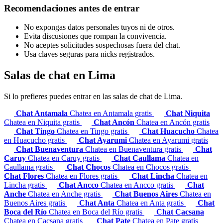
Recomendaciones antes de entrar
No expongas datos personales tuyos ni de otros.
Evita discusiones que rompan la convivencia.
No aceptes solicitudes sospechosas fuera del chat.
Usa claves seguras para nicks registrados.
Salas de chat en Lima
Si lo prefieres puedes entrar en las salas de chat de Lima.
Chat Antamala
Chatea en Antamala gratis
Chat Niquita
Chatea en Niquita gratis
Chat Ancón
Chatea en Ancón gratis
Chat Tingo
Chatea en Tingo gratis
Chat Huacucho
Chatea
en Huacucho gratis
Chat Ayarumi
Chatea en Ayarumi gratis
Chat Buenaventura
Chatea en Buenaventura gratis
Chat
Caruy
Chatea en Caruy gratis
Chat Caullama
Chatea en
Caullama gratis
Chat Chocos
Chatea en Chocos gratis
Chat Flores
Chatea en Flores gratis
Chat Lincha
Chatea en
Lincha gratis
Chat Ancco
Chatea en Ancco gratis
Chat
Anche
Chatea en Anche gratis
Chat Buenos Aires
Chatea en
Buenos Aires gratis
Chat Anta
Chatea en Anta gratis
Chat
Boca del Río
Chatea en Boca del Río gratis
Chat Cacsana
Chatea en Cacsana gratis
Chat Pate
Chatea en Pate gratis