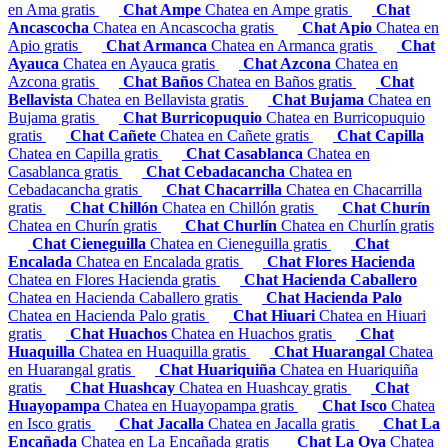
en Ama gratis
Chat Ampe
Chatea en Ampe gratis
Chat
Ancascocha
Chatea en Ancascocha gratis
Chat Apio
Chatea en
Apio gratis
Chat Armanca
Chatea en Armanca gratis
Chat
Ayauca
Chatea en Ayauca gratis
Chat Azcona
Chatea en
Azcona gratis
Chat Baños
Chatea en Baños gratis
Chat
Bellavista
Chatea en Bellavista gratis
Chat Bujama
Chatea en
Bujama gratis
Chat Burricopuquio
Chatea en Burricopuquio
gratis
Chat Cañete
Chatea en Cañete gratis
Chat Capilla
Chatea en Capilla gratis
Chat Casablanca
Chatea en
Casablanca gratis
Chat Cebadacancha
Chatea en
Cebadacancha gratis
Chat Chacarrilla
Chatea en Chacarrilla
gratis
Chat Chillón
Chatea en Chillón gratis
Chat Churín
Chatea en Churín gratis
Chat Churlín
Chatea en Churlín gratis
Chat Cieneguilla
Chatea en Cieneguilla gratis
Chat
Encalada
Chatea en Encalada gratis
Chat Flores Hacienda
Chatea en Flores Hacienda gratis
Chat Hacienda Caballero
Chatea en Hacienda Caballero gratis
Chat Hacienda Palo
Chatea en Hacienda Palo gratis
Chat Hiuari
Chatea en Hiuari
gratis
Chat Huachos
Chatea en Huachos gratis
Chat
Huaquilla
Chatea en Huaquilla gratis
Chat Huarangal
Chatea
en Huarangal gratis
Chat Huariquiña
Chatea en Huariquiña
gratis
Chat Huashcay
Chatea en Huashcay gratis
Chat
Huayopampa
Chatea en Huayopampa gratis
Chat Isco
Chatea
en Isco gratis
Chat Jacalla
Chatea en Jacalla gratis
Chat La
Encañada
Chatea en La Encañada gratis
Chat La Oya
Chatea