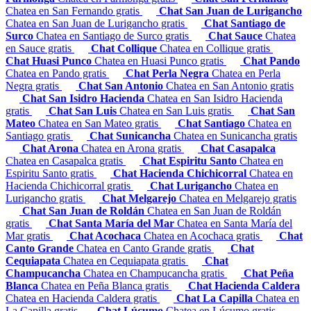
Chatea en San Fernando gratis
Chat San Juan de Lurigancho
Chatea en San Juan de Lurigancho gratis
Chat Santiago de
Surco
Chatea en Santiago de Surco gratis
Chat Sauce
Chatea
en Sauce gratis
Chat Collique
Chatea en Collique gratis
Chat Huasi Punco
Chatea en Huasi Punco gratis
Chat Pando
Chatea en Pando gratis
Chat Perla Negra
Chatea en Perla
Negra gratis
Chat San Antonio
Chatea en San Antonio gratis
Chat San Isidro Hacienda
Chatea en San Isidro Hacienda
gratis
Chat San Luis
Chatea en San Luis gratis
Chat San
Mateo
Chatea en San Mateo gratis
Chat Santiago
Chatea en
Santiago gratis
Chat Sunicancha
Chatea en Sunicancha gratis
Chat Arona
Chatea en Arona gratis
Chat Casapalca
Chatea en Casapalca gratis
Chat Espiritu Santo
Chatea en
Espiritu Santo gratis
Chat Hacienda Chichicorral
Chatea en
Hacienda Chichicorral gratis
Chat Lurigancho
Chatea en
Lurigancho gratis
Chat Melgarejo
Chatea en Melgarejo gratis
Chat San Juan de Roldán
Chatea en San Juan de Roldán
gratis
Chat Santa María del Mar
Chatea en Santa María del
Mar gratis
Chat Acochaca
Chatea en Acochaca gratis
Chat
Canto Grande
Chatea en Canto Grande gratis
Chat
Cequiapata
Chatea en Cequiapata gratis
Chat
Champucancha
Chatea en Champucancha gratis
Chat Peña
Blanca
Chatea en Peña Blanca gratis
Chat Hacienda Caldera
Chatea en Hacienda Caldera gratis
Chat La Capilla
Chatea en
La Capilla gratis
Chat Lúcumo
Chatea en Lúcumo gratis