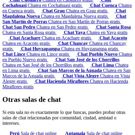
Cochahuasi
Chatea en Cochahuasi gratis
Chat Cuenca
Chatea
en Cuenca gratis
Chat Grau
Chatea en Grau gratis
Chat
Magdalena Nueva
Chatea en Magdalena Nueva gratis
Chat
San Martín de Porras
Chatea en San Martín de Porras gratis
Chat San Pedro
Chatea en San Pedro gratis
Chat Santa Rosa
Chatea en Santa Rosa gratis
Chat Yaya
Chatea en Yaya gratis
Chat Acachare
Chatea en Acachare gratis
Chat Acacoto
Chatea en Acacoto gratis
Chat Chancay
Chatea en Chancay
gratis
Chat Huyzapampa
Chatea en Huyzapampa gratis
Chat Lince
Chatea en Lince gratis
Chat Pueblo Nuevo
Chatea
en Pueblo Nuevo gratis
Chat San José de los Chorrillos
Chatea en San José de los Chorrillos gratis
Chat Lima
Chatea
en Lima gratis
Chat San Marcos de la Aguada
Chatea en San
Marcos de la Aguada gratis
Chat Vista Alegre
Chatea en Vista
Alegre gratis
Chat Hacienda Miraflores
Chatea en Hacienda
Miraflores gratis
Otras salas de chat
Si esta sala no es exactamente lo que buscas, puedes probar otras
salas de chat relacionadas por comunidad, ciudad, amistad o
intereses.
Perú
Sala de chat online
Antamala
Sala de chat online