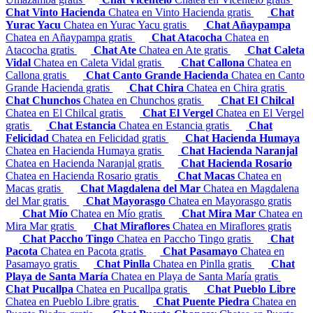
Chat Vinto Hacienda
Chatea en Vinto Hacienda gratis
Chat
Yurac Yacu
Chatea en Yurac Yacu gratis
Chat Añaypampa
Chatea en Añaypampa gratis
Chat Atacocha
Chatea en
Atacocha gratis
Chat Ate
Chatea en Ate gratis
Chat Caleta
Vidal
Chatea en Caleta Vidal gratis
Chat Callona
Chatea en
Callona gratis
Chat Canto Grande Hacienda
Chatea en Canto
Grande Hacienda gratis
Chat Chira
Chatea en Chira gratis
Chat Chunchos
Chatea en Chunchos gratis
Chat El Chilcal
Chatea en El Chilcal gratis
Chat El Vergel
Chatea en El Vergel
gratis
Chat Estancia
Chatea en Estancia gratis
Chat
Felicidad
Chatea en Felicidad gratis
Chat Hacienda Humaya
Chatea en Hacienda Humaya gratis
Chat Hacienda Naranjal
Chatea en Hacienda Naranjal gratis
Chat Hacienda Rosario
Chatea en Hacienda Rosario gratis
Chat Macas
Chatea en
Macas gratis
Chat Magdalena del Mar
Chatea en Magdalena
del Mar gratis
Chat Mayorasgo
Chatea en Mayorasgo gratis
Chat Mío
Chatea en Mío gratis
Chat Mira Mar
Chatea en
Mira Mar gratis
Chat Miraflores
Chatea en Miraflores gratis
Chat Paccho Tingo
Chatea en Paccho Tingo gratis
Chat
Pacota
Chatea en Pacota gratis
Chat Pasamayo
Chatea en
Pasamayo gratis
Chat Pinlla
Chatea en Pinlla gratis
Chat
Playa de Santa María
Chatea en Playa de Santa María gratis
Chat Pucallpa
Chatea en Pucallpa gratis
Chat Pueblo Libre
Chatea en Pueblo Libre gratis
Chat Puente Piedra
Chatea en