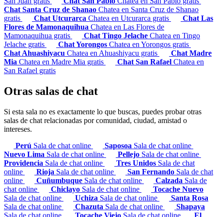
San Juan gratis
Chat San Pablo
Chatea en San Pablo gratis
Chat Santa Cruz de Shanao
Chatea en Santa Cruz de Shanao
gratis
Chat Utcurarca
Chatea en Utcurarca gratis
Chat Las
Flores de Mamonaquihua
Chatea en Las Flores de
Mamonaquihua gratis
Chat Tingo Jelache
Chatea en Tingo
Jelache gratis
Chat Yorongos
Chatea en Yorongos gratis
Chat Ahuashiyacu
Chatea en Ahuashiyacu gratis
Chat Madre
Mia
Chatea en Madre Mia gratis
Chat San Rafael
Chatea en
San Rafael gratis
Otras salas de chat
Si esta sala no es exactamente lo que buscas, puedes probar otras
salas de chat relacionadas por comunidad, ciudad, amistad o
intereses.
Perú
Sala de chat online
Saposoa
Sala de chat online
Nuevo Lima
Sala de chat online
Pellejo
Sala de chat online
Providencia
Sala de chat online
Tres Unidos
Sala de chat
online
Rioja
Sala de chat online
San Fernando
Sala de chat
online
Cuñumbuque
Sala de chat online
Calzada
Sala de
chat online
Chiclayo
Sala de chat online
Tocache Nuevo
Sala de chat online
Uchiza
Sala de chat online
Santa Rosa
Sala de chat online
Chazuta
Sala de chat online
Shapaya
Sala de chat online
Tocache Viejo
Sala de chat online
El