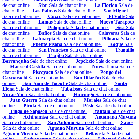
de chat online
Sion
Sala de chat online
La Florida
Sala de
chat online
Las Palmas
Sala de chat online
San Miguel
Sala de chat online
Cuzco
Sala de chat online
El Valle
Sala
de chat online
Lamas
Sala de chat online
Nuevo Tarapoto
Sala de chat online
Poloponta
Sala de chat online
Sisa
Sala
de chat online
Baños
Sala de chat online
Calaveras
Sala de
chat online
Lahuarpia
Sala de chat online
Pilluana
Sala de
chat online
Puente Pisana
Sala de chat online
Roque
Sala
de chat online
San Francisco
Sala de chat online
Traguillo
Sala de chat online
Trujillo
Sala de chat online
Barranquita
Sala de chat online
Jepelecio
Sala de chat online
Mariscal Castilla
Sala de chat online
Nueva Lima
Sala de
chat online
Piscoyacu
Sala de chat online
Pongo del
Caynarachi
Sala de chat online
San Hilarión
Sala de chat
online
San Juan de Tocache
Sala de chat online
Santa
Elena
Sala de chat online
Tabalosos
Sala de chat online
Yurac Yacu
Sala de chat online
Huicungo
Sala de chat online
Juan Guerra
Sala de chat online
Morales
Sala de chat
online
Picota
Sala de chat online
Pósic
Sala de chat online
Tingo de Saposoa
Sala de chat online
Yantaló
Sala de chat
online
Achinamisa
Sala de chat online
Aguanana Muyuna
Sala de chat online
San Antonio
Sala de chat online
Sauce
Sala de chat online
Aguana Muyuna
Sala de chat online
Aguano Muyuna
Sala de chat online
Bellavista
Sala de chat