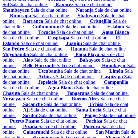
Sol
Sala de chat online
Ramírez
Sala de chat online
Shambayacu
Sala de chat online
Naranja
Sala de chat online
Rumisapa
Sala de chat online
Shatuyacu
Sala de chat
online
Barranca
Sala de chat online
Crisnejilla
Sala de
chat online
Cuñumbuqui
Sala de chat online
Eslabón
Sala
de chat online
Tocache
Sala de chat online
Agua Bianca
Sala de chat online
Caspisapa
Sala de chat online
El
Eslabón
Sala de chat online
Juanjuí
Sala de chat online
San Pedro
Sala de chat online
Huauna
Sala de chat online
Moyobamba
Sala de chat online
Papa Playa
Sala de chat
online
Alao
Sala de chat online
Balsayaco
Sala de chat
online
Bello Horizonte
Sala de chat online
Huimbayoc
Sala
de chat online
Utcubamba
Sala de chat online
Limón
Sala
de chat online
Achiras
Sala de chat online
Caspizapa
Sala
de chat online
Jepelacio
Sala de chat online
Campanilla
Sala de chat online
Agua Blanca
Sala de chat online
Chasuta
Sala de chat online
Tangarana
Sala de chat online
Yuracyacu
Sala de chat online
Buenos Aires
Sala de chat
online
Sacanche
Sala de chat online
Uchisa
Sala de chat
online
Ají
Sala de chat online
Santa Lucía
Sala de chat
online
Soritor
Sala de chat online
Pongo
Sala de chat online
Puerto Pizana
Sala de chat online
Pachiza
Sala de chat
online
Pizana
Sala de chat online
Pólvora
Sala de chat
online
Cainaranchi
Sala de chat online
San Martín
Sala de
chat online
Shamboyacu
Sala de chat online
Shanao
Sala