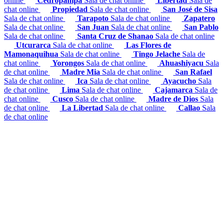
online
Cedropampa
Sala de chat online
Libertad
Sala de
chat online
Propiedad
Sala de chat online
San José de Sisa
Sala de chat online
Tarapoto
Sala de chat online
Zapatero
Sala de chat online
San Juan
Sala de chat online
San Pablo
Sala de chat online
Santa Cruz de Shanao
Sala de chat online
Utcurarca
Sala de chat online
Las Flores de
Mamonaquihua
Sala de chat online
Tingo Jelache
Sala de
chat online
Yorongos
Sala de chat online
Ahuashiyacu
Sala
de chat online
Madre Mia
Sala de chat online
San Rafael
Sala de chat online
Ica
Sala de chat online
Ayacucho
Sala
de chat online
Lima
Sala de chat online
Cajamarca
Sala de
chat online
Cusco
Sala de chat online
Madre de Dios
Sala
de chat online
La Libertad
Sala de chat online
Callao
Sala
de chat online