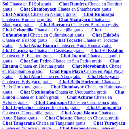
Sol
Chatea en El Sol gratis
Chat Ramírez
Chatea en Ramírez
gratis
Chat Shambayacu
Chatea en Shambayacu gratis
Chat Naranja
Chatea en Naranja gratis
Chat Rumisapa
Chatea en Rumisapa gratis
Chat Shatuyacu
Chatea en
Shatuyacu gratis
Chat Barranca
Chatea en Barranca gratis
Chat Crisnejilla
Chatea en Crisnejilla gratis
Chat
Cuñumbuqui
Chatea en Cuñumbuqui gratis
Chat Eslabón
Chatea en Eslabón gratis
Chat Tocache
Chatea en Tocache
gratis
Chat Agua Bianca
Chatea en Agua Bianca gratis
Chat Caspisapa
Chatea en Caspisapa gratis
Chat El Eslabón
Chatea en El Eslabón gratis
Chat Juanjuí
Chatea en Juanjuí
gratis
Chat San Pedro
Chatea en San Pedro gratis
Chat
Huauna
Chatea en Huauna gratis
Chat Moyobamba
Chatea
en Moyobamba gratis
Chat Papa Playa
Chatea en Papa Playa
gratis
Chat Alao
Chatea en Alao gratis
Chat Balsayaco
Chatea en Balsayaco gratis
Chat Bello Horizonte
Chatea en
Bello Horizonte gratis
Chat Huimbayoc
Chatea en Huimbayoc
gratis
Chat Utcubamba
Chatea en Utcubamba gratis
Chat
Limón
Chatea en Limón gratis
Chat Achiras
Chatea en
Achiras gratis
Chat Caspizapa
Chatea en Caspizapa gratis
Chat Jepelacio
Chatea en Jepelacio gratis
Chat Campanilla
Chatea en Campanilla gratis
Chat Agua Blanca
Chatea en
Agua Blanca gratis
Chat Chasuta
Chatea en Chasuta gratis
Chat Tangarana
Chatea en Tangarana gratis
Chat Yuracyacu
Chatea en Yuracyacu gratis
Chat Buenos Aires
Chatea en